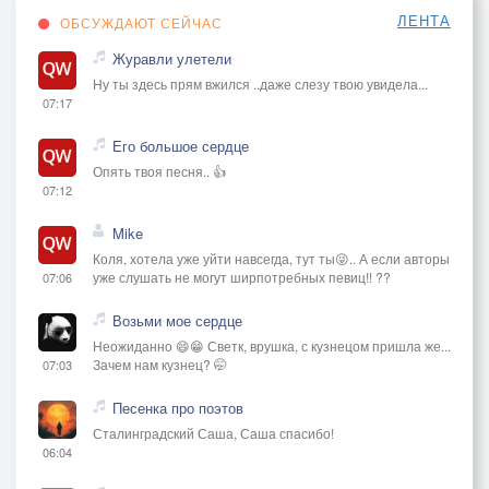
ЛЕНТА
ОБСУЖДАЮТ СЕЙЧАС
Журавли улетели
Ну ты здесь прям вжился ..даже слезу твою увидела...
07:17
Его большое сердце
Опять твоя песня.. 👍
07:12
Mike
Коля, хотела уже уйти навсегда, тут ты😜.. А если авторы
уже слушать не могут ширпотребных певиц!! ??
07:06
Возьми мое сердце
Неожиданно 😄😁 Светк, врушка, с кузнецом пришла же...
Зачем нам кузнец? 🤭
07:03
Песенка про поэтов
Сталинградский Саша, Саша спасибо!
06:04