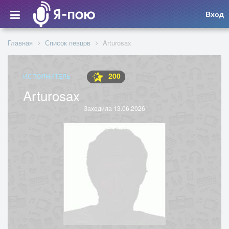
Вход
Главная
Список певцов
Arturosax
200
ИСПОЛНИТЕЛЬ
Arturosax
Заходила 13.06.2026