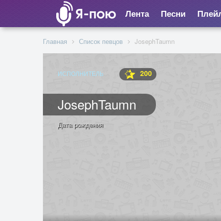
Лента
Песни
Плей
Главная
Список певцов
JosephTaumn
200
ИСПОЛНИТЕЛЬ
JosephTaumn
Дата рождения