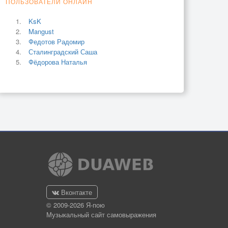
ПОЛЬЗОВАТЕЛИ ОНЛАЙН
KsK
Mangust
Федотов Радомир
Сталинградский Саша
Фёдорова Наталья
Вконтакте
© 2009-2026 Я-пою
Музыкальный сайт самовыражения