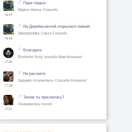
Пара гнедых
Юдина Ирина, Спасибо
18:07
На Дерибасовской открылася пивная
Qwertysvetka, Света Спасибо
18:06
Благодать
Romanko Yuriy, спасибо Вам большое!
17:40
На рассвете
Задумка получилась+ Спасибо большое!
17:39
Зачем ты приснилась?
Понравилась песня!
17:21