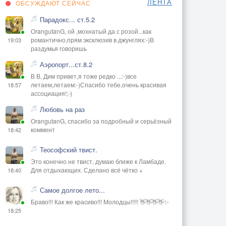
ЛЕНТА
ОБСУЖДАЮТ СЕЙЧАС
Парадокс... ст.5.2
OrangutanG, ой ,мохнатый да с розой...как
романтично,прям эксклюзив в джунглях:-)В
19:03
раздумья говоришь
Аэропорт...ст.8.2
В В, Дим привет,я тоже редко ...:-)все
летаем,летаем:-)Спасибо тебе,очень красивая
18:57
ассоциация!;-)
Любовь на раз
OrangutanG, спасибо за подробный и серьёзный
коммент
18:42
Теософский твист.
Это конечно не твист, думаю ближе к Ламбаде.
Для отдыхающих. Сделано всё чётко +
18:40
Самое долгое лето...
Браво!!! Как же красиво!!! Молодцы!!!!! 👋👋👋👋✨
18:25