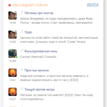
ЛЕНТА
ОБСУЖДАЮТ СЕЙЧАС
Песенка про поэтов
Шпень Владимир, не надо передёргивать, дядя Вова.
Поэты - всегда поэты. А вот графоманы, прячущиеся
14:43
Чудо
Цензор на этом сайте такой же ипанутый, как некоторые
участники. ))) ыыыы. ещё и тупой. Слово "ипану
14:23
Вальпургиевская ночь
Саллас Николай, Спасибо
13:45
Простые мелочи
Надо всё успевать, и простые мелочи замечать, и
важные задачи решать, как то так )) 👏👏👏
13:41
Танцуй против ветра
Наталья, ну зажгла так зажгла!!! 👏👏👏 (Текст бы ещё,
чтоб подпевать))
13:27