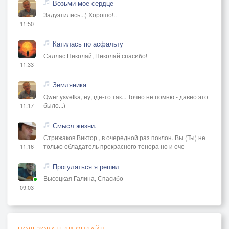
Возьми мое сердце
Задуэтились...) Хорошо!..
11:50
Катилась по асфальту
Саллас Николай, Николай спасибо!
11:33
Земляника
Qwertysvetka, ну, где-то так... Точно не помню - давно это
было...)
11:17
Смысл жизни.
Стрижаков Виктор , в очередной раз поклон. Вы (Ты) не
только обладатель прекрасного тенора но и оче
11:16
Прогуляться я решил
Высоцкая Галина, Спасибо
09:03
ПОЛЬЗОВАТЕЛИ ОНЛАЙН