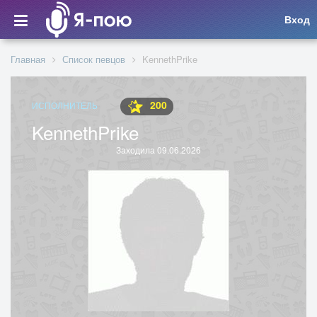
Вход
Главная
Список певцов
KennethPrike
200
ИСПОЛНИТЕЛЬ
KennethPrike
Заходила 09.06.2026