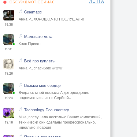
ЛЕНТА
ОБСУЖДАЮТ СЕЙЧАС
Cinematic
Анна Р., ХОРОШО,ЧТО ПОСЛУШАЛИ!
19:38
Маловато лета
Коля Привет+
19:31
Всё про куплеты
Анна Р., спасибо!!! 🌸🌸🌸
19:26
Возьми мое сердце
Вчера со мной поокала А деторождение
поднимать значит с Серёгой+
19:24
Technology Documentary
Mike, послушала несколько Ваших композиций,
технически они сделаны профессионально,
19:16
идеально, подошл
Песенка про поэтов