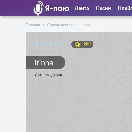
Лента
Песни
Плей
Главная
Список певцов
Irinna
200
ИСПОЛНИТЕЛЬ
Irinna
Дата рождения