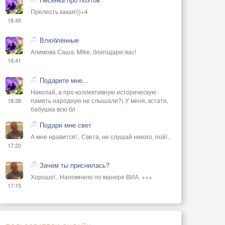
Прелесть какая!))+4
18:49
Влюблённые
Алимова Саша, Mike, благодарю вас!
18:41
Подарите мне...
Николай, а про коллективную историческую
память народную не слышали?) У меня, кстати,
18:38
бабушка всю бл
Подари мне свет
А мне нравится!.. Света, не слушай никого, пой!..
17:20
Зачем ты приснилась?
Хорошо!.. Напомнило по манере ВИА. +++
17:15