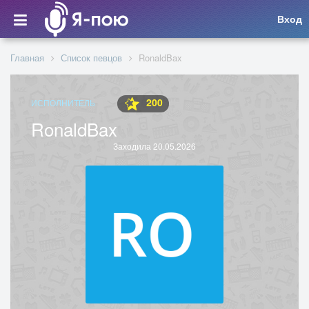
Вход
Главная
Список певцов
RonaldBax
200
ИСПОЛНИТЕЛЬ
RonaldBax
Заходила 20.05.2026