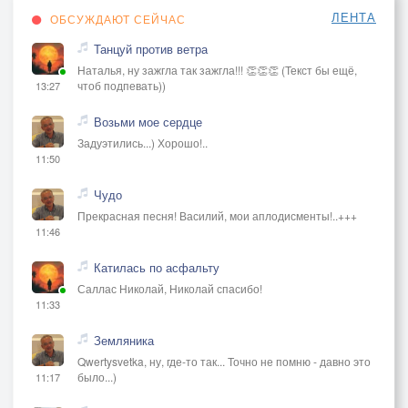
ЛЕНТА
ОБСУЖДАЮТ СЕЙЧАС
Танцуй против ветра
Наталья, ну зажгла так зажгла!!! 👏👏👏 (Текст бы ещё,
чтоб подпевать))
13:27
Возьми мое сердце
Задуэтились...) Хорошо!..
11:50
Чудо
Прекрасная песня! Василий, мои аплодисменты!..+++
11:46
Катилась по асфальту
Саллас Николай, Николай спасибо!
11:33
Земляника
Qwertysvetka, ну, где-то так... Точно не помню - давно это
было...)
11:17