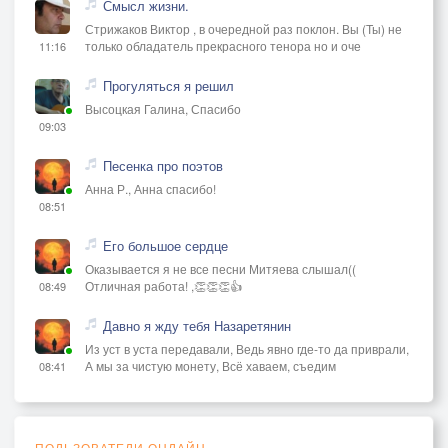
Смысл жизни.
Стрижаков Виктор , в очередной раз поклон. Вы (Ты) не
только обладатель прекрасного тенора но и оче
11:16
Прогуляться я решил
Высоцкая Галина, Спасибо
09:03
Песенка про поэтов
Анна Р., Анна спасибо!
08:51
Его большое сердце
Оказывается я не все песни Митяева слышал((
Отличная работа! ,👏👏👏👍
08:49
Давно я жду тебя Назаретянин
Из уст в уста передавали, Ведь явно где-то да приврали,
А мы за чистую монету, Всё хаваем, съедим
08:41
ПОЛЬЗОВАТЕЛИ ОНЛАЙН