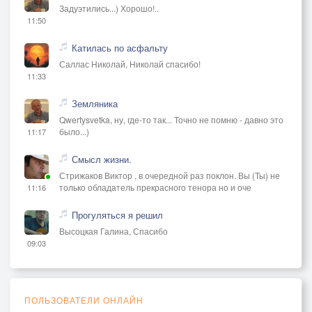
Задуэтились...) Хорошо!..
11:50
Катилась по асфальту
Саллас Николай, Николай спасибо!
11:33
Земляника
Qwertysvetka, ну, где-то так... Точно не помню - давно это
было...)
11:17
Смысл жизни.
Стрижаков Виктор , в очередной раз поклон. Вы (Ты) не
только обладатель прекрасного тенора но и оче
11:16
Прогуляться я решил
Высоцкая Галина, Спасибо
09:03
ПОЛЬЗОВАТЕЛИ ОНЛАЙН