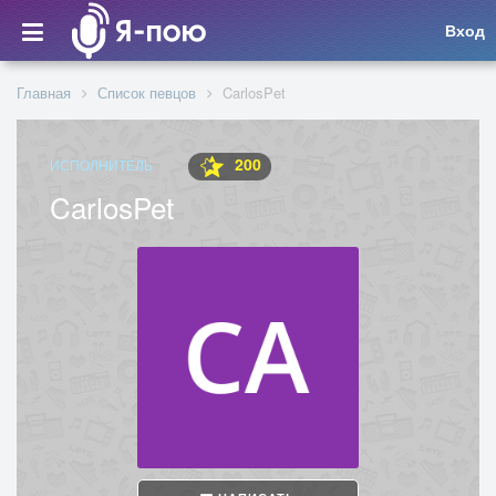
Вход
Главная
Список певцов
CarlosPet
200
ИСПОЛНИТЕЛЬ
CarlosPet