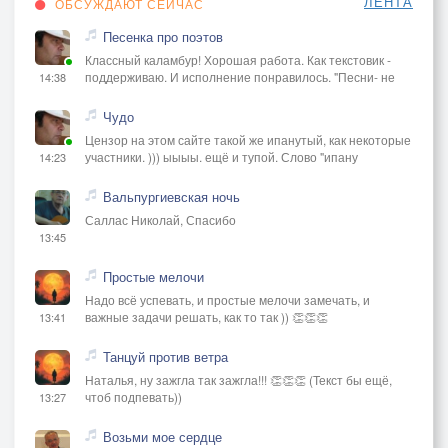
ЛЕНТА
ОБСУЖДАЮТ СЕЙЧАС
Песенка про поэтов
Классный каламбур! Хорошая работа. Как текстовик -
поддерживаю. И исполнение понравилось. "Песни- не
14:38
Чудо
Цензор на этом сайте такой же ипанутый, как некоторые
участники. ))) ыыыы. ещё и тупой. Слово "ипану
14:23
Вальпургиевская ночь
Саллас Николай, Спасибо
13:45
Простые мелочи
Надо всё успевать, и простые мелочи замечать, и
важные задачи решать, как то так )) 👏👏👏
13:41
Танцуй против ветра
Наталья, ну зажгла так зажгла!!! 👏👏👏 (Текст бы ещё,
чтоб подпевать))
13:27
Возьми мое сердце