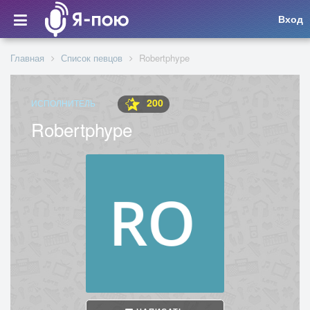
Вход
Главная
Список певцов
Robertphype
200
ИСПОЛНИТЕЛЬ
Robertphype