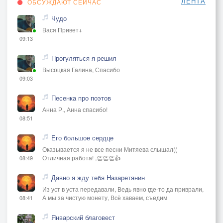
ЛЕНТА
ОБСУЖДАЮТ СЕЙЧАС
Чудо
Вася Привет+
09:13
Прогуляться я решил
Высоцкая Галина, Спасибо
09:03
Песенка про поэтов
Анна Р., Анна спасибо!
08:51
Его большое сердце
Оказывается я не все песни Митяева слышал((
Отличная работа! ,👏👏👏👍
08:49
Давно я жду тебя Назаретянин
Из уст в уста передавали, Ведь явно где-то да приврали,
А мы за чистую монету, Всё хаваем, съедим
08:41
Январский благовест