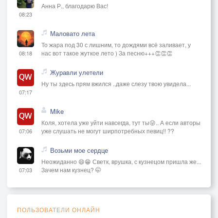
Анна Р., благодарю Вас!
08:23
Маловато лета
То жара под 30 с лишним, то дождями всё заливает, у
нас вот такое жуткое лето ) За песню+++👏👏👏
08:18
Журавли улетели
Ну ты здесь прям вжился ..даже слезу твою увидела...
07:17
Mike
Коля, хотела уже уйти навсегда, тут ты😜.. А если авторы
уже слушать не могут ширпотребных певиц!! ??
07:06
Возьми мое сердце
Неожиданно 😄😁 Светк, врушка, с кузнецом пришла же...
Зачем нам кузнец? 🤭
07:03
ПОЛЬЗОВАТЕЛИ ОНЛАЙН