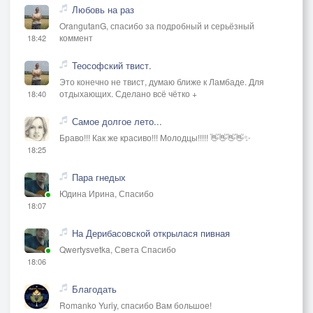
Любовь на раз
OrangutanG, спасибо за подробный и серьёзный
коммент
18:42
Теософский твист.
Это конечно не твист, думаю ближе к Ламбаде. Для
отдыхающих. Сделано всё чётко +
18:40
Самое долгое лето...
Браво!!! Как же красиво!!! Молодцы!!!!! 👋👋👋👋✨
18:25
Пара гнедых
Юдина Ирина, Спасибо
18:07
На Дерибасовской открылася пивная
Qwertysvetka, Света Спасибо
18:06
Благодать
Romanko Yuriy, спасибо Вам большое!