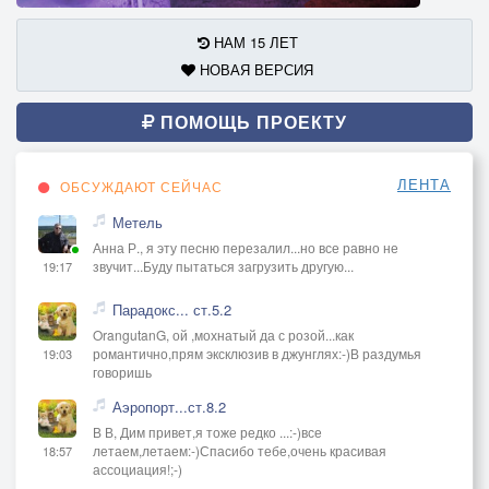
НАМ 15 ЛЕТ
НОВАЯ ВЕРСИЯ
ПОМОЩЬ ПРОЕКТУ
ЛЕНТА
ОБСУЖДАЮТ СЕЙЧАС
Метель
Анна Р., я эту песню перезалил...но все равно не
звучит...Буду пытаться загрузить другую...
19:17
Парадокс... ст.5.2
OrangutanG, ой ,мохнатый да с розой...как
романтично,прям эксклюзив в джунглях:-)В раздумья
19:03
говоришь
Аэропорт...ст.8.2
В В, Дим привет,я тоже редко ...:-)все
летаем,летаем:-)Спасибо тебе,очень красивая
18:57
ассоциация!;-)