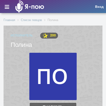
Вход
Главная
Список певцов
Полина
200
ИСПОЛНИТЕЛЬ
Полина