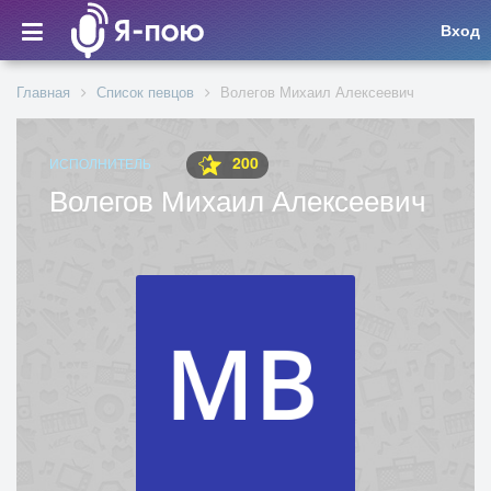
Вход
Главная
Список певцов
Волегов Михаил Алексеевич
200
ИСПОЛНИТЕЛЬ
Волегов Михаил Алексеевич