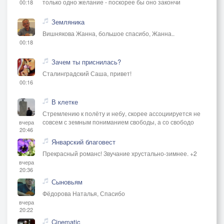
только одно желание - поскорее бы оно закончи
00:18
Земляника
Вишнякова Жанна, большое спасибо, Жанна..
00:18
Зачем ты приснилась?
Сталинградский Саша, привет!
00:16
В клетке
Стремлению к полёту и небу, скорее ассоциируется не
совсем с земным пониманием свободы, а со свободо
вчера
20:46
Январский благовест
Прекрасный романс! Звучание хрустально-зимнее. +2
вчера
20:36
Сыновьям
Фёдорова Наталья, Спасибо
вчера
20:22
Cinematic