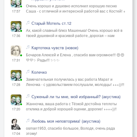
Очень хорошо и душевно исполнил хорошую песню
Саша - с отличной и интересной работой вас с Костей! +
17:57
Старый Мотель ст.12
Ах, какой славный блюз Машенька! Очень хорошо всё в
твоей душевной и красивой работе, дорогая – нам
17:36
Картотека чувств (новое)
Бочаров Алексей и Елена , спасибо вам огромное!!! 😍😍
💛💛✨ Рады!!! ✨✨✨
17:31
Колечко
Замечательная получилась у вас работа Марат и
Леночка - с удовольствием послушали, молодцы! +++))!!!
17:28
Суженый ли ты мне, мой избранный? (акустика)
Жанночка, ваша работа с Тёзкой достойна теплоты
отклика и доброй хорошей оценки, дорогие! ++++))!!
17:20
Любовь моя неповторима! (акустика)
osman1953, спасибо большое, Володя, очень рада
этому!
17:04