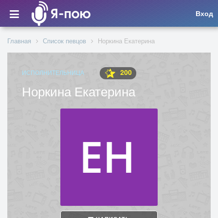
Вход
Главная
Список певцов
Норкина Екатерина
200
ИСПОЛНИТЕЛЬНИЦА
Норкина Екатерина