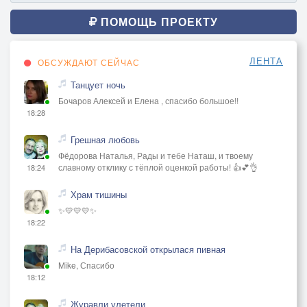
ПОМОЩЬ ПРОЕКТУ
ЛЕНТА
ОБСУЖДАЮТ СЕЙЧАС
Танцует ночь
Бочаров Алексей и Елена , спасибо большое!!
18:28
Грешная любовь
Фёдорова Наталья, Рады и тебе Наташ, и твоему
славному отклику с тёплой оценкой работы! 👍💕👌
18:24
Храм тишины
✨💛💛💛✨
18:22
На Дерибасовской открылася пивная
Mike, Спасибо
18:12
Журавли улетели