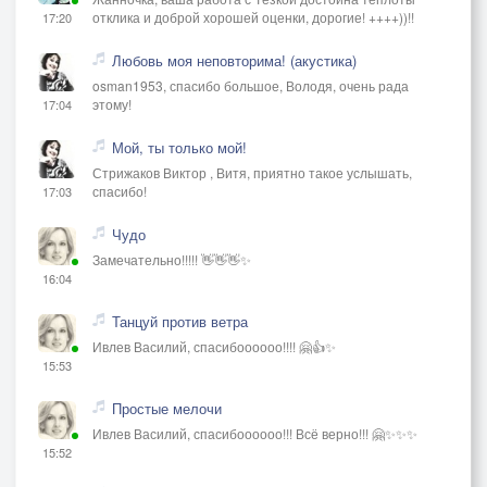
отклика и доброй хорошей оценки, дорогие! ++++))!!
17:20
Любовь моя неповторима! (акустика)
osman1953, спасибо большое, Володя, очень рада
этому!
17:04
Мой, ты только мой!
Стрижаков Виктор , Витя, приятно такое услышать,
спасибо!
17:03
Чудо
Замечательно!!!!! 👋👋👋✨
16:04
Танцуй против ветра
Ивлев Василий, спасибоооооо!!!! 🤗👍✨
15:53
Простые мелочи
Ивлев Василий, спасибоооооо!!! Всё верно!!! 🤗✨✨✨
15:52