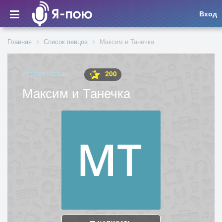
Вход
Главная
Список певцов
Максим и Танечка
200
ИСПОЛНИТЕЛЬ
Максим и Танечка