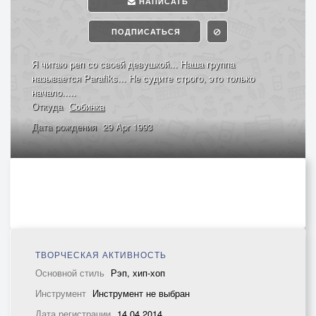
НАПИСАТЬ
ПОДПИСАТЬСЯ
Я читаю реп со своей девушкой... Наша группа
называется Parafiks... Не судите строго, это только
начало.....
Откуда
Собинка
Дата рождения
29 Apr 1993
ТВОРЧЕСКАЯ АКТИВНОСТЬ
Основной стиль
Рэп, хип-хоп
Инструмент
Инструмент не выбран
Дата регистрации
14.04.2014