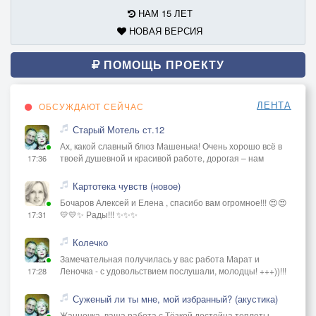
НАМ 15 ЛЕТ
НОВАЯ ВЕРСИЯ
ПОМОЩЬ ПРОЕКТУ
ЛЕНТА
ОБСУЖДАЮТ СЕЙЧАС
Старый Мотель ст.12
Ах, какой славный блюз Машенька! Очень хорошо всё в
твоей душевной и красивой работе, дорогая – нам
17:36
Картотека чувств (новое)
Бочаров Алексей и Елена , спасибо вам огромное!!! 😍😍
💛💛✨ Рады!!! ✨✨✨
17:31
Колечко
Замечательная получилась у вас работа Марат и
Леночка - с удовольствием послушали, молодцы! +++))!!!
17:28
Суженый ли ты мне, мой избранный? (акустика)
Жанночка, ваша работа с Тёзкой достойна теплоты