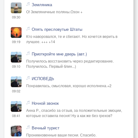
Земляника
О! Земляничные поляны.Озон +
09:30
Опять пресловутые Штаты
Кто наворовался, те и сбегают. Но хочется верить в
лучшее. +++ +14
09:19
Приоткройте мне дверь (авт.)
Получилось восстановить через редактирование.
Получилось. Первый блин...)
09:10
ИСПОВЕДЬ
Понравилась, смысловая, хорошо исполнена.+2
09:02
Ночной звонок
Анна Р., спасибо за отзыв, за положительные эмоции,
которые оставила песня! Ну а как же без грехов?
08:41
Вечный турист
Проникновенные ваши песни. Спасибо.