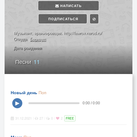
НАПИСАТЬ
ПОДПИСАТЬСЯ
Музыкант, аранжировщик. http://lawrov.narod.ru/
Откуда
Барнаул
Дата рождения
Песни
11
Новый день
Поп
▶
0:00 / 0:00
31.12.2021
27
0
2
|
|
|
FREE