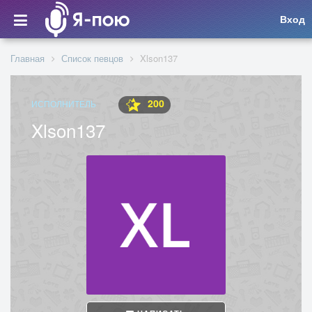
Вход
Главная
Список певцов
Xlson137
200
ИСПОЛНИТЕЛЬ
Xlson137