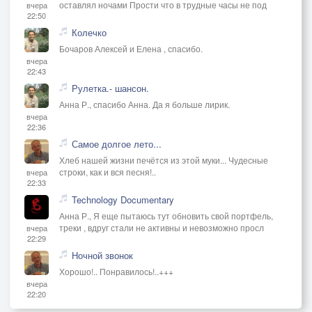
оставлял ночами Прости что в трудные часы не под
вчера
22:50
Колечко
Бочаров Алексей и Елена , спасибо.
вчера
22:43
Рулетка.- шансон.
Анна Р., спасибо Анна. Да я больше лирик.
вчера
22:36
Самое долгое лето...
Хлеб нашей жизни печётся из этой муки... Чудесные
строки, как и вся песня!..
вчера
22:33
Technology Documentary
Анна Р., Я еще пытаюсь тут обновить свой портфель,
треки , вдруг стали не активны и невозможно просл
вчера
22:29
Ночной звонок
Хорошо!.. Понравилось!..+++
вчера
22:20