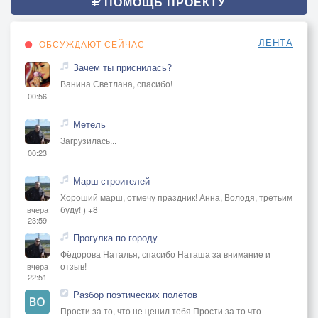
ПОМОЩЬ ПРОЕКТУ
ЛЕНТА
ОБСУЖДАЮТ СЕЙЧАС
Зачем ты приснилась?
Ванина Светлана, спасибо!
00:56
Метель
Загрузилась...
00:23
Марш строителей
Хороший марш, отмечу праздник! Анна, Володя, третьим
буду! ) +8
вчера
23:59
Прогулка по городу
Фёдорова Наталья, спасибо Наташа за внимание и
отзыв!
вчера
22:51
Разбор поэтических полётов
Прости за то, что не ценил тебя Прости за то что