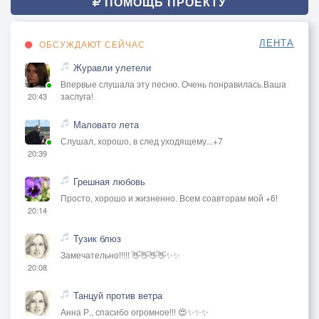
ПОМОЩЬ ПРОЕКТУ
ЛЕНТА
ОБСУЖДАЮТ СЕЙЧАС
Журавли улетели
Впервые слушала эту песню. Очень понравилась.Ваша
заслуга!
20:43
Маловато лета
Слушал, хорошо, в след уходящему...+7
20:39
Грешная любовь
Просто, хорошо и жизненно. Всем соавторам мой +6!
20:14
Тузик блюз
Замечательно!!!!! 👋👋👋👋✨✨
20:08
Танцуй против ветра
Анна Р., спасибо огромное!!! 😍✨✨✨