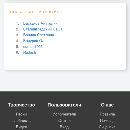
ПОЛЬЗОВАТЕЛИ ОНЛАЙН
Баскаков Анатолий
Сталинградский Саша
Ванина Светлана
Бачурин Олег
osman1953
Radush
Творчество
Пользователи
О нас
Песни
Исполнители
Правила
Плейлисты
Статьи
Помощь
Видео
Вход
Лицензия