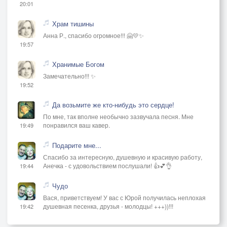
20:01
Храм тишины
Анна Р., спасибо огромное!!! 🤗💛✨
19:57
Хранимые Богом
Замечательно!!! ✨
19:52
Да возьмите же кто-нибудь это сердце!
По мне, так вполне необычно зазвучала песня. Мне
понравился ваш кавер.
19:49
Подарите мне...
Спасибо за интересную, душевную и красивую работу,
Анечка - с удовольствием послушали! 👍💕👌
19:44
Чудо
Вася, приветствуем! У вас с Юрой получилась неплохая
душевная песенка, друзья - молодцы! +++))!!!
19:42