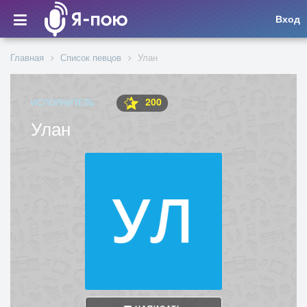
Вход
Главная
Список певцов
Улан
200
ИСПОЛНИТЕЛЬ
Улан