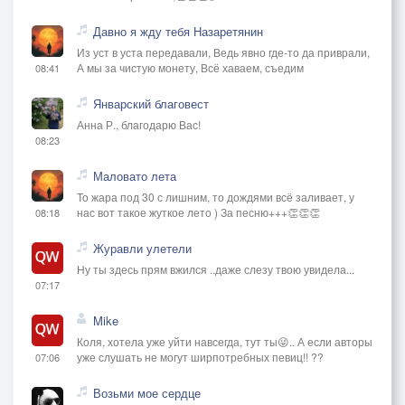
Давно я жду тебя Назаретянин
Из уст в уста передавали, Ведь явно где-то да приврали,
А мы за чистую монету, Всё хаваем, съедим
08:41
Январский благовест
Анна Р., благодарю Вас!
08:23
Маловато лета
То жара под 30 с лишним, то дождями всё заливает, у
нас вот такое жуткое лето ) За песню+++👏👏👏
08:18
Журавли улетели
Ну ты здесь прям вжился ..даже слезу твою увидела...
07:17
Mike
Коля, хотела уже уйти навсегда, тут ты😜.. А если авторы
уже слушать не могут ширпотребных певиц!! ??
07:06
Возьми мое сердце