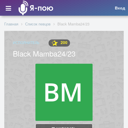
Вход
Главная
Список певцов
Black Mamba24/23
200
ИСПОЛНИТЕЛЬ
Black Mamba24/23