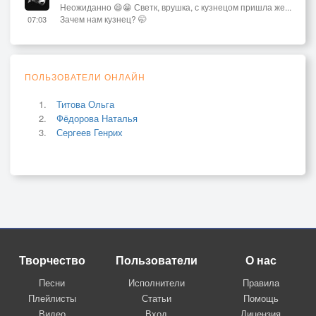
Неожиданно 😄😁 Светк, врушка, с кузнецом пришла же...
Зачем нам кузнец? 🤭
07:03
ПОЛЬЗОВАТЕЛИ ОНЛАЙН
Титова Ольга
Фёдорова Наталья
Сергеев Генрих
Творчество
Пользователи
О нас
Песни
Исполнители
Правила
Плейлисты
Статьи
Помощь
Видео
Вход
Лицензия