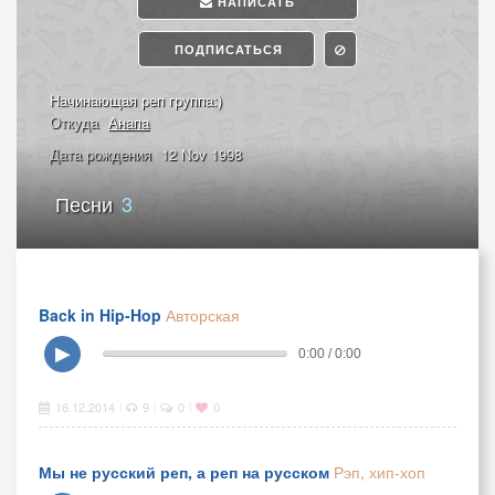
НАПИСАТЬ
ПОДПИСАТЬСЯ
Начинающая реп группа:)
Откуда
Анапа
Дата рождения
12 Nov 1998
Песни
3
Back in Hip-Hop
Авторская
▶
0:00 / 0:00
16.12.2014
9
0
0
|
|
|
Мы не русский реп, а реп на русском
Рэп, хип-хоп