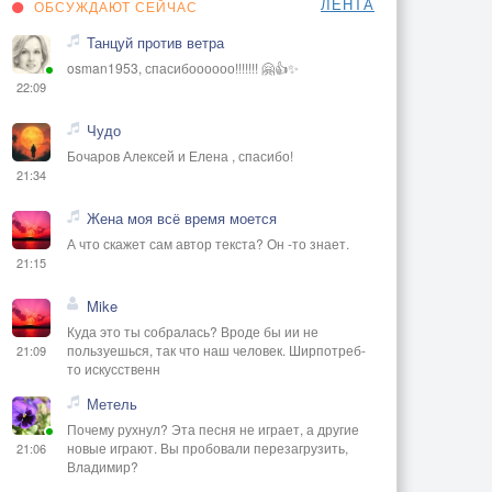
ЛЕНТА
ОБСУЖДАЮТ СЕЙЧАС
Танцуй против ветра
osman1953, спасибоооооо!!!!!!! 🤗👍✨
22:09
Чудо
Бочаров Алексей и Елена , спасибо!
21:34
Жена моя всё время моется
А что скажет сам автор текста? Он -то знает.
21:15
Mike
Куда это ты собралась? Вроде бы ии не
пользуешься, так что наш человек. Ширпотреб-
21:09
то искусственн
Метель
Почему рухнул? Эта песня не играет, а другие
новые играют. Вы пробовали перезагрузить,
21:06
Владимир?