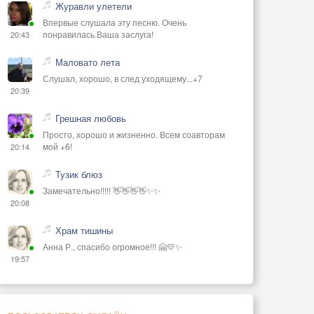
Журавли улетели
Впервые слушала эту песню. Очень
понравилась.Ваша заслуга!
20:43
Маловато лета
Слушал, хорошо, в след уходящему...+7
20:39
Грешная любовь
Просто, хорошо и жизненно. Всем соавторам
мой +6!
20:14
Тузик блюз
Замечательно!!!!! 👋👋👋👋✨✨
20:08
Храм тишины
Анна Р., спасибо огромное!!! 🤗💛✨
19:57