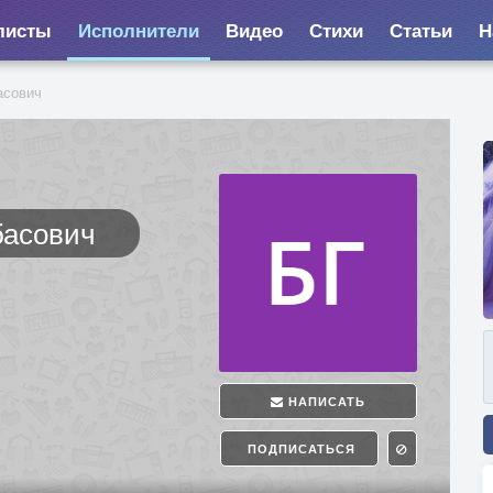
листы
Исполнители
Видео
Стихи
Статьи
Н
асович
басович
НАПИСАТЬ
ПОДПИСАТЬСЯ