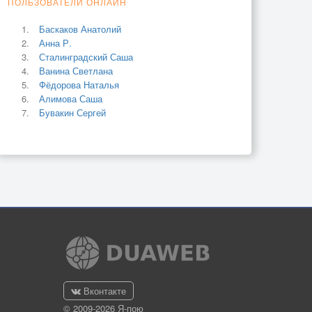
ПОЛЬЗОВАТЕЛИ ОНЛАЙН
Баскаков Анатолий
Анна Р.
Сталинградский Саша
Ванина Светлана
Фёдорова Наталья
Алимова Саша
Бувакин Сергей
Вконтакте
© 2009-2026 Я-пою