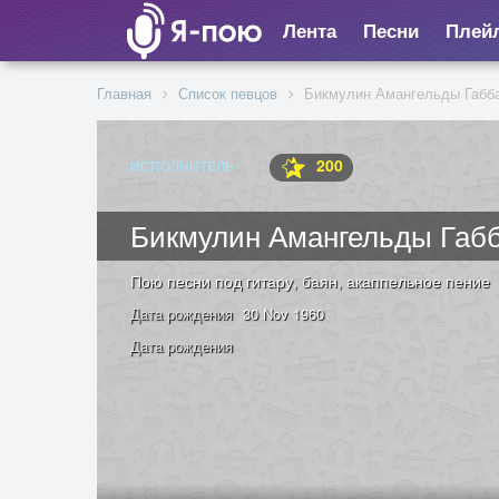
Лента
Песни
Плей
Главная
Список певцов
Бикмулин Амангельды Габб
200
ИСПОЛНИТЕЛЬ
Бикмулин Амангельды Габ
Пою песни под гитару, баян, акаппельное пение
Дата рождения
30 Nov 1960
Дата рождения