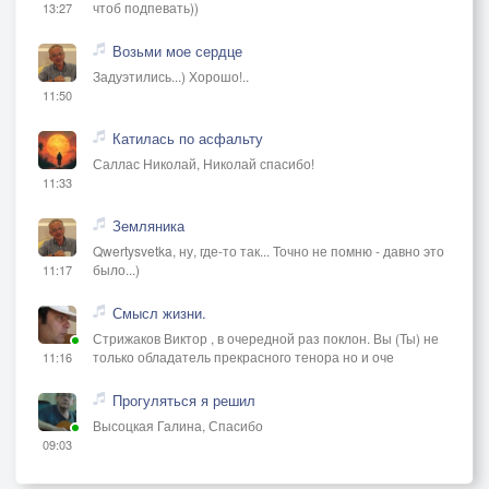
чтоб подпевать))
13:27
Возьми мое сердце
Задуэтились...) Хорошо!..
11:50
Катилась по асфальту
Саллас Николай, Николай спасибо!
11:33
Земляника
Qwertysvetka, ну, где-то так... Точно не помню - давно это
было...)
11:17
Смысл жизни.
Стрижаков Виктор , в очередной раз поклон. Вы (Ты) не
только обладатель прекрасного тенора но и оче
11:16
Прогуляться я решил
Высоцкая Галина, Спасибо
09:03