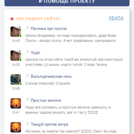
ПОМОЩЬ ПРОЕКТУ
ЛЕНТА
ОБСУЖДАЮТ СЕЙЧАС
Песенка про поэтов
Шпень Владимир, не надо передёргивать, дядя Вова.
Поэты - всегда поэты. А вот графоманы, прячущиеся
14:43
Чудо
Цензор на этом сайте такой же ипанутый, как некоторые
участники. ))) ыыыы. ещё и тупой. Слово "ипану
14:23
Вальпургиевская ночь
Саллас Николай, Спасибо
13:45
Простые мелочи
Надо всё успевать, и простые мелочи замечать, и
важные задачи решать, как то так )) 👏👏👏
13:41
Танцуй против ветра
Наталья, ну зажгла так зажгла!!! 👏👏👏 (Текст бы ещё,