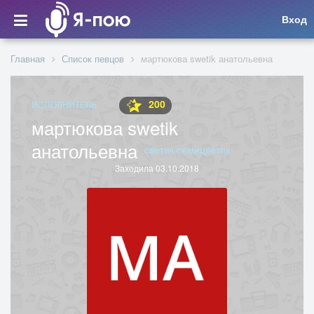
Вход
Главная
Список певцов
мартюкова swetik анатольевна
200
ИСПОЛНИТЕЛЬ
мартюкова swetik
анатольевна
светик семицветик
Заходила 03.10.2018