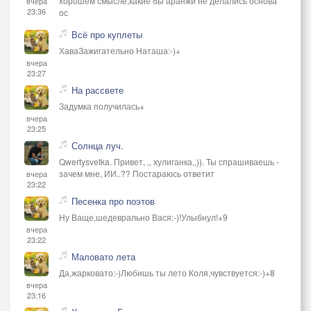
хорошем смысле,какие бы аранжи не делались основа
вчера
23:36
ос
Всё про куплеты
ХаваЗажигательно Наташа:-)+
вчера
23:27
На рассвете
Задумка получилась+
вчера
23:25
Солнца луч.
Qwertysvetka. Привет, ,, хулиганка,,)). Ты спрашиваешь -
зачем мне, ИИ..?? Постараюсь ответит
вчера
23:22
Песенка про поэтов
Ну Ваще,шедеврально Вася:-)!Улыбнул!+9
вчера
23:22
Маловато лета
Да,жарковато:-)Любишь ты лето Коля,чувствуется:-)+8
вчера
23:16