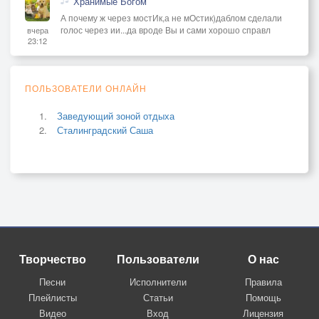
Хранимые Богом
А почему ж через мостИк,а не мОстик)даблом сделали
голос через ии...да вроде Вы и сами хорошо справл
вчера
23:12
ПОЛЬЗОВАТЕЛИ ОНЛАЙН
Заведующий зоной отдыха
Сталинградский Саша
Творчество
Пользователи
О нас
Песни
Исполнители
Правила
Плейлисты
Статьи
Помощь
Видео
Вход
Лицензия