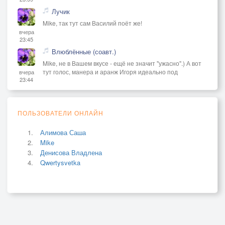
Лучик
Mike, так тут сам Василий поёт же!
вчера
23:45
Влюблённые (соавт.)
Mike, не в Вашем вкусе - ещё не значит "ужасно".) А вот
тут голос, манера и аранж Игоря идеально под
вчера
23:44
ПОЛЬЗОВАТЕЛИ ОНЛАЙН
Алимова Саша
Mike
Денисова Владлена
Qwertysvetka