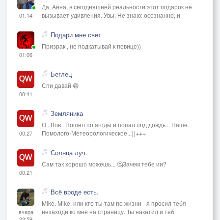
Да, Анна, в сегодняшней реальности этот подарок не
вызывает удивления. Увы. Не знаю: осознанно, и
01:14
Подари мне свет
Призрак , не подкатывай к певице))
01:06
Беглец
Спи давай 😁
00:41
Земляника
О.. Вов.. Пошел по ягоды и попал под дождь... Наше.
Помолого-Метеорологическое...))+++
00:27
Солнца луч.
Сам так хорошо можешь... 🤔Зачем тебе ии?
00:21
Всё вроде есть.
Mike. Mike, или кто ты там по жизни - я просил тебя
незаходи ко мне на страницу. Ты накатил и теб
вчера
23:59