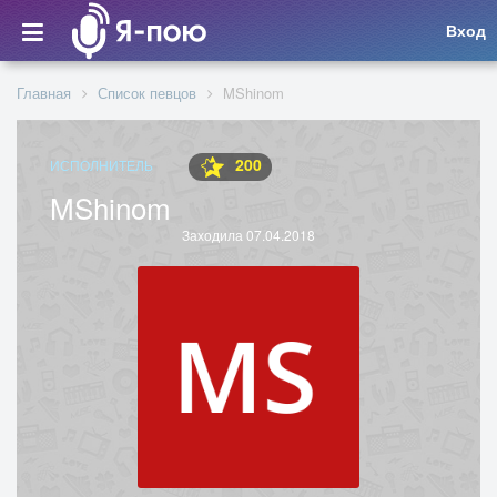
Вход
Главная
Список певцов
MShinom
200
ИСПОЛНИТЕЛЬ
MShinom
Заходила 07.04.2018