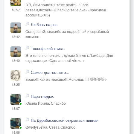
В В, Дим привет,я тоже редко ...:-)все
летаем,летаем:-)Спасибо тебе,очень красивая
18:57
ассоциация!;-)
Любовь на раз
OrangutanG, спасибо за подробный и серьёзный
коммент
18:42
Теософский твист.
Это конечно не твист, думаю ближе к Ламбаде. Для
отдыхающих. Сделано всё чётко +
18:40
Самое долгое лето...
Браво!!! Как же красиво!!! Молодцы!!!!! 👋👋👋👋✨
18:25
Пара гнедых
Юдина Ирина, Спасибо
18:07
На Дерибасовской открылася пивная
Qwertysvetka, Света Спасибо
18:06