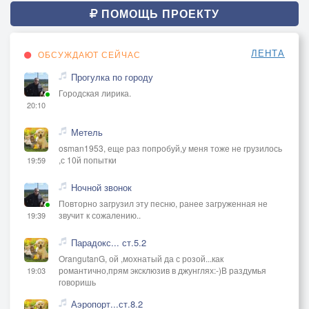
ПОМОЩЬ ПРОЕКТУ
ЛЕНТА
ОБСУЖДАЮТ СЕЙЧАС
Прогулка по городу
Городская лирика.
20:10
Метель
osman1953, еще раз попробуй,у меня тоже не грузилось
,с 10й попытки
19:59
Ночной звонок
Повторно загрузил эту песню, ранее загруженная не
звучит к сожалению..
19:39
Парадокс... ст.5.2
OrangutanG, ой ,мохнатый да с розой...как
романтично,прям эксклюзив в джунглях:-)В раздумья
19:03
говоришь
Аэропорт...ст.8.2