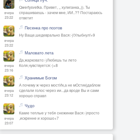
Qwertysvetka. Привет, ,, хулиганка,,)). Ты
спрашиваешь - зачем мне, ИИ..?? Постараюсь
вчера
23:22
ответит
Песенка про поэтов
Ну Ваще,шедеврально Вася:-)!Улыбнул!+9
вчера
23:22
Маловато лета
Да,жарковато:-)Любишь ты лето
Коля,чувствуется:-)+8
вчера
23:16
Хранимые Богом
А почему ж через мостИк,а не мОстик)даблом
сделали голос через ии...да вроде Вы и сами
вчера
23:12
хорошо справл
Чудо
Какие теплые у тебя снежинки Вася:-)просто
,искренне и хорошо+7
вчера
23:07