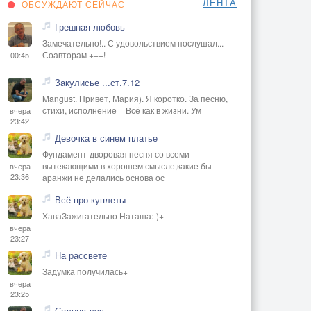
ЛЕНТА
ОБСУЖДАЮТ СЕЙЧАС
Грешная любовь
Замечательно!.. С удовольствием послушал...
Соавторам +++!
00:45
Закулисье ...ст.7.12
Mangust. Привет, Мария). Я коротко. За песню,
стихи, исполнение + Всё как в жизни. Ум
вчера
23:42
Девочка в синем платье
Фундамент-дворовая песня со всеми
вытекающими в хорошем смысле,какие бы
вчера
23:36
аранжи не делались основа ос
Всё про куплеты
ХаваЗажигательно Наташа:-)+
вчера
23:27
На рассвете
Задумка получилась+
вчера
23:25
Солнца луч.