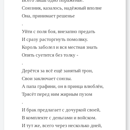
Всего лишь одно пораженье.
Союзник, казалось, надёжный вполне
Она, принимает решенье
.
Уйти с поля боя, внезапно предать
И сразу расторгнуть помолвку.
Король заболел и вся местная знать
Опять суетится без толку -
.
Дерётся за всё ещё занятый трон,
Свои заключает союзы.
А папа графини, он в принца влюблён,
Трясёт перед ним жирным пузом
.
И брак предлагает с дочуркой своей,
В комплекте с деньгами и войском.
И тут же, всего через несколько дней,