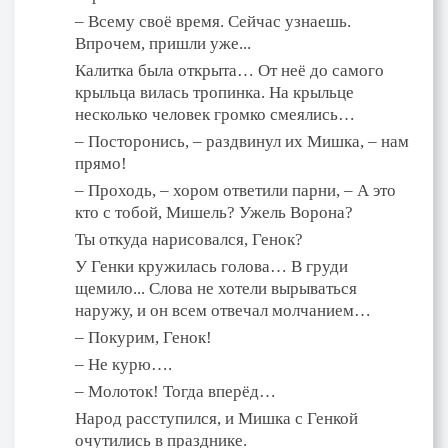
– Всему своё время. Сейчас узнаешь.
Впрочем, пришли уже...
Калитка была открыта… От неё до самого
крыльца вилась тропинка. На крыльце
несколько человек громко смеялись…
– Посторонись, – раздвинул их Мишка, – нам
прямо!
– Проходь, – хором ответили парни, – А это
кто с тобой, Мишель? Ужель Ворона?
Ты откуда нарисовался, Генок?
У Генки кружилась голова… В груди
щемило... Слова не хотели вырываться
наружу, и он всем отвечал молчанием…
– Покурим, Генок!
– Не курю….
– Молоток! Тогда вперёд…
Народ расступился, и Мишка с Генкой
очутились в празднике.