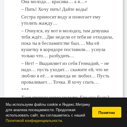
Она молода… красива… а я…»
– Пить! Хочу пить! Дайте воды!
Сестра приносит воду и помогает ему
утолить жажду…
– Очнулся, ну вот и молодец, там девушка
тебя ждёт…Две недели от тебя не отходила,
пока ты в беспамятстве был…. Мы ей
кушетку в коридоре поставили… уснула
только что… разбудить…
– Нет! – Выдавляет из себя Геннадий, – не
надо… пусть уходит… скажите ей, что не
люблю я её… и никогда не любил… Пусть
проваливает… Точка. Я хочу спать…
***
Таня пришла через неделю. Где она была?
Что делала? – Геннадий не знал. Он убеждал
Мы используем файлы cookie и Яндекс.Метрику
для анализа посещаемости. Продолжая
себя, что поступил правильно, что так и
Понятно
использовать сайт, вы соглашаетесь с нашей
только так поступают настоящие мужчины…
Политикой конфиденциальности
.
– Привет! – Сказала Таня, – я присяду.