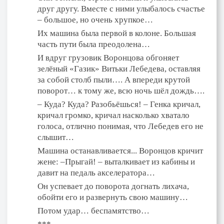
друг другу. Вместе с ними улыбалось счастье
– большое, но очень хрупкое…
Их машина была первой в колоне. Большая
часть пути была преодолена…
И вдруг грузовик Воронцова обгоняет
зелёный «Газик» Витьки Лебедева, оставляя
за собой столб пыли…. А впереди крутой
поворот… к тому же, всю ночь шёл дождь….
– Куда? Куда? Разобьёшься! – Генка кричал,
кричал громко, кричал насколько хватало
голоса, отлично понимая, что Лебедев его не
слышит…
Машина останавливается... Воронцов кричит
жене: –Прыгай! – выталкивает из кабины и
давит на педаль акселератора…
Он успевает до поворота догнать лихача,
обойти его и развернуть свою машину…
Потом удар… беспамятство…