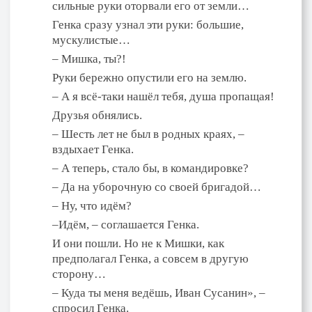
сильные руки оторвали его от земли…
Генка сразу узнал эти руки: большие,
мускулистые…
– Мишка, ты?!
Руки бережно опустили его на землю.
– А я всё-таки нашёл тебя, душа пропащая!
Друзья обнялись.
– Шесть лет не был в родных краях, –
вздыхает Генка.
– А теперь, стало бы, в командировке?
– Да на уборочную со своей бригадой…
– Ну, что идём?
–Идём, – соглашается Генка.
И они пошли. Но не к Мишки, как
предполагал Генка, а совсем в другую
сторону…
– Куда ты меня ведёшь, Иван Сусанин», –
спросил Генка.