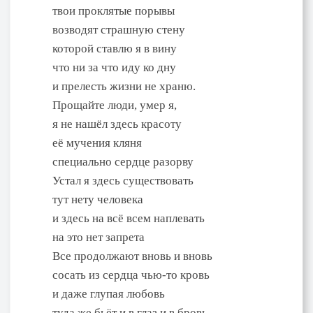
твои проклятые порывы
возводят страшную стену
которой ставлю я в вину
что ни за что иду ко дну
и прелесть жизни не храню.
Прощайте люди, умер я,
я не нашёл здесь красоту
её мучения кляня
специально сердце разорву
Устал я здесь существовать
тут нету человека
и здесь на всё всем наплевать
на это нет запрета
Все продолжают вновь и вновь
сосать из сердца чью-то кровь
и даже глупая любовь
туда же бьёт и в глаз и в бровь.