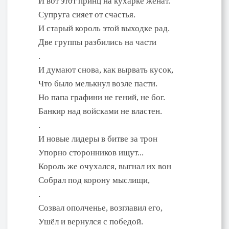
И вот этот принц на кухарке женат.
Супруга сияет от счастья.
И старый король этой выходке рад.
Две группы разбились на части
.
И думают снова, как вырвать кусок,
Что было мелькнул возле пасти.
Но папа графини не гений, не бог.
Банкир над войсками не властен.
.
И новые лидеры в битве за трон
Упорно сторонников ищут...
Король же очухался, выгнал их вон
Собрал под корону мыслищи,
.
Созвал ополченье, возглавил его,
Ушёл и вернулся с победой.