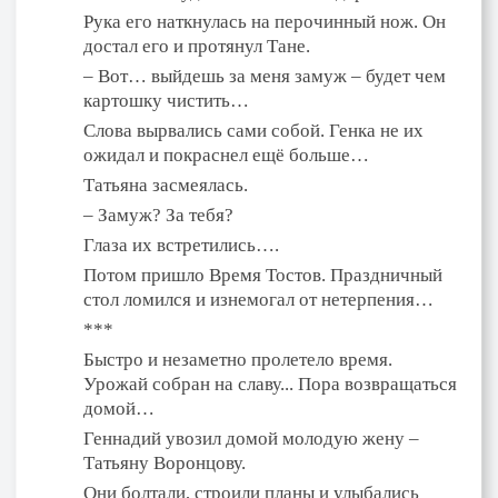
Рука его наткнулась на перочинный нож. Он
достал его и протянул Тане.
– Вот… выйдешь за меня замуж – будет чем
картошку чистить…
Слова вырвались сами собой. Генка не их
ожидал и покраснел ещё больше…
Татьяна засмеялась.
– Замуж? За тебя?
Глаза их встретились….
Потом пришло Время Тостов. Праздничный
стол ломился и изнемогал от нетерпения…
***
Быстро и незаметно пролетело время.
Урожай собран на славу... Пора возвращаться
домой…
Геннадий увозил домой молодую жену –
Татьяну Воронцову.
Они болтали, строили планы и улыбались