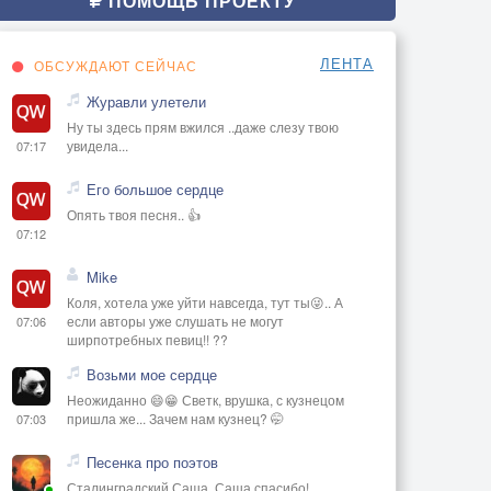
ПОМОЩЬ ПРОЕКТУ
ЛЕНТА
ОБСУЖДАЮТ СЕЙЧАС
Журавли улетели
Ну ты здесь прям вжился ..даже слезу твою
увидела...
07:17
Его большое сердце
Опять твоя песня.. 👍
07:12
Mike
Коля, хотела уже уйти навсегда, тут ты😜.. А
если авторы уже слушать не могут
07:06
ширпотребных певиц!! ??
Возьми мое сердце
Неожиданно 😄😁 Светк, врушка, с кузнецом
пришла же... Зачем нам кузнец? 🤭
07:03
Песенка про поэтов
Сталинградский Саша, Саша спасибо!