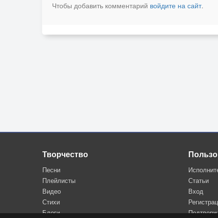
Чтобы добавить комментарий
войдите на сайт
.
Творчество
Пользо
Песни
Исполнит
Плейлисты
Статьи
Видео
Вход
Стихи
Регистра
Блоги
Подтверж