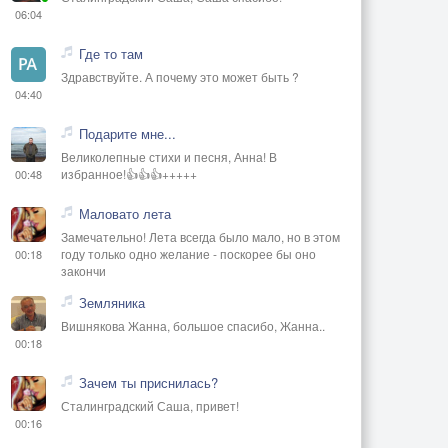
06:04
Где то там
Здравствуйте. А почему это может быть ?
04:40
Подарите мне...
Великолепные стихи и песня, Анна! В
избранное!👍👍👍+++++
00:48
Маловато лета
Замечательно! Лета всегда было мало, но в этом
году только одно желание - поскорее бы оно
00:18
закончи
Земляника
Вишнякова Жанна, большое спасибо, Жанна..
00:18
Зачем ты приснилась?
Сталинградский Саша, привет!
00:16