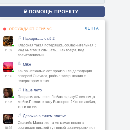
ПОМОЩЬ ПРОЕКТУ
ЛЕНТА
ОБСУЖДАЮТ СЕЙЧАС
Парадокс... ст.5.2
Классная такая потеряшка, соблазнительная! )
Рад был тебя слышать... Как всегда, под
11:09
впечатлением и
Mike
Как за несколько лет произошла деградация
авторов! Сначала, робкие заигрывания с
11:06
генератором /текст
Наше лето
Понравилась песня!Люблю лирику!О вечном ,о
любви.Помните как у Высоцкого?Кто не любил,
11:05
тот и не жил
Девочка в синем платье
Спасибо Маша это та же самая песня в
оригинале никакой тут новой аранжировки нет
10:55