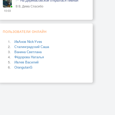
На Дерибасовской открылася пивная
В В, Дима Спасибо
10:03
ПОЛЬЗОВАТЕЛИ ОНЛАЙН
ИвАнов Nick-Yves
Сталинградский Саша
Ванина Светлана
Фёдорова Наталья
Ивлев Василий
OrangutanG