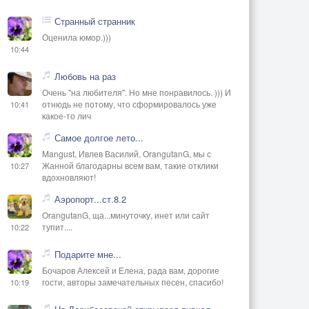
Странный странник
Оценила юмор.)))
10:44
Любовь на раз
Очень "на любителя". Но мне понравилось. ))) И
отнюдь не потому, что сформировалось уже
10:41
какое-то лич
Самое долгое лето...
Mangust, Ивлев Василий, OrangutanG, мы с
Жанной благодарны всем вам, такие отклики
10:27
вдохновляют!
Аэропорт...ст.8.2
OrangutanG, ща...минуточку, инет или сайт
тупит....
10:22
Подарите мне...
Бочаров Алексей и Елена, рада вам, дорогие
гости, авторы замечательных песен, спасибо!
10:19