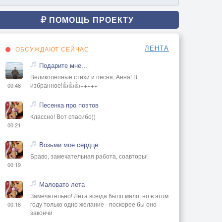
ПОМОЩЬ ПРОЕКТУ
ЛЕНТА
ОБСУЖДАЮТ СЕЙЧАС
Подарите мне...
Великолепные стихи и песня, Анна! В
избранное!👍👍👍+++++
00:48
Песенка про поэтов
Классно! Вот спасибо))
00:21
Возьми мое сердце
Браво, замечательная работа, соавторы!
00:19
Маловато лета
Замечательно! Лета всегда было мало, но в этом
году только одно желание - поскорее бы оно
00:18
закончи