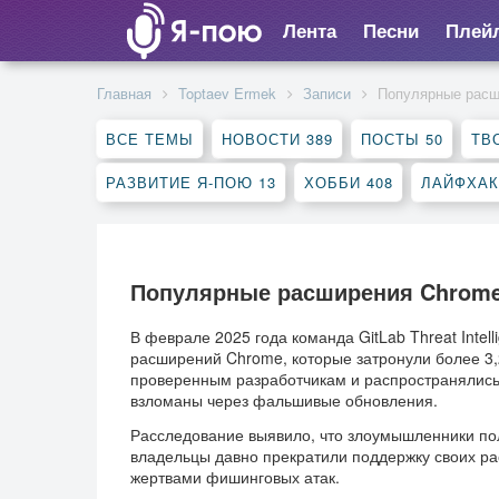
Лента
Песни
Плей
Главная
Toptaev Ermek
Записи
Популярные расш
ВСЕ ТЕМЫ
НОВОСТИ
389
ПОСТЫ
50
ТВ
РАЗВИТИЕ Я-ПОЮ
13
ХОББИ
408
ЛАЙФХА
Популярные расширения Chrome 
В феврале 2025 года команда GitLab Threat Inte
расширений Chrome, которые затронули более 3
проверенным разработчикам и распространялись
взломаны через фальшивые обновления.
Расследование выявило, что злоумышленники пол
владельцы давно прекратили поддержку своих ра
жертвами фишинговых атак.