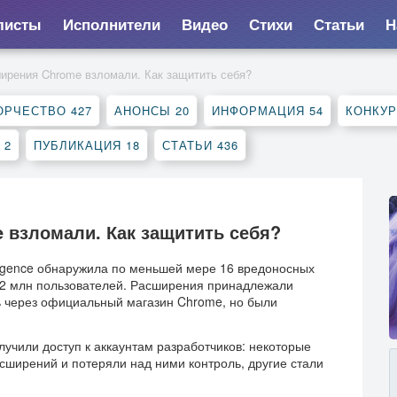
листы
Исполнители
Видео
Стихи
Статьи
Н
ирения Chrome взломали. Как защитить себя?
ОРЧЕСТВО
427
АНОНСЫ
20
ИНФОРМАЦИЯ
54
КОНКУ
К
2
ПУБЛИКАЦИЯ
18
СТАТЬИ
436
взломали. Как защитить себя?
lligence обнаружила по меньшей мере 16 вредоносных
,2 млн пользователей. Расширения принадлежали
 через официальный магазин Chrome, но были
учили доступ к аккаунтам разработчиков: некоторые
сширений и потеряли над ними контроль, другие стали