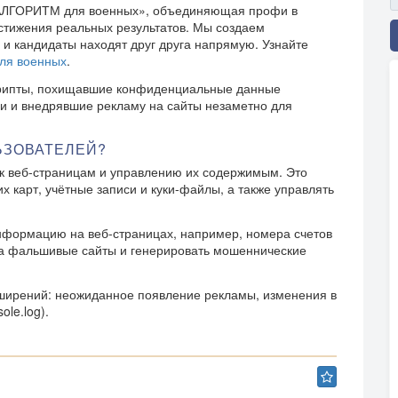
 «АЛГОРИТМ для военных», объединяющая профи в
стижения реальных результатов. Мы создаем
и и кандидаты находят друг друга напрямую. Узнайте
ля военных
.
крипты, похищавшие конфиденциальные данные
и и внедрявшие рекламу на сайты незаметно для
ЬЗОВАТЕЛЕЙ?
к веб-страницам и управлению их содержимым. Это
х карт, учётные записи и куки-файлы, а также управлять
нформацию на веб-страницах, например, номера счетов
на фальшивые сайты и генерировать мошеннические
ширений: неожиданное появление рекламы, изменения в
le.log).