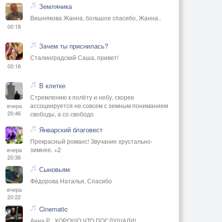
Земляника
Вишнякова Жанна, большое спасибо, Жанна..
00:18
Зачем ты приснилась?
Сталинградский Саша, привет!
00:16
В клетке
Стремлению к полёту и небу, скорее
ассоциируется не совсем с земным пониманием
вчера
20:46
свободы, а со свободо
Январский благовест
Прекрасный романс! Звучание хрустально-
зимнее. +2
вчера
20:36
Сыновьям
Фёдорова Наталья, Спасибо
вчера
20:22
Cinematic
Анна Р., ХОРОШО,ЧТО ПОСЛУШАЛИ!