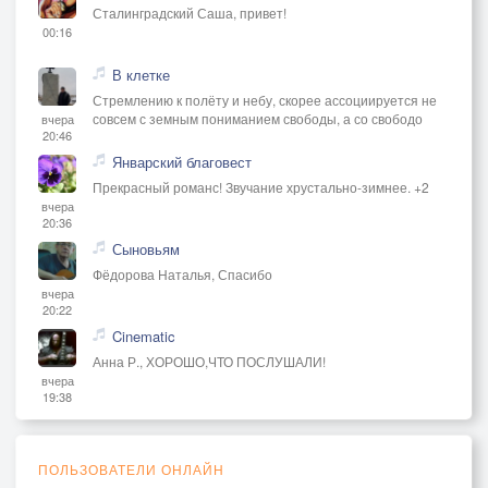
Сталинградский Саша, привет!
00:16
В клетке
Стремлению к полёту и небу, скорее ассоциируется не
совсем с земным пониманием свободы, а со свободо
вчера
20:46
Январский благовест
Прекрасный романс! Звучание хрустально-зимнее. +2
вчера
20:36
Сыновьям
Фёдорова Наталья, Спасибо
вчера
20:22
Cinematic
Анна Р., ХОРОШО,ЧТО ПОСЛУШАЛИ!
вчера
19:38
ПОЛЬЗОВАТЕЛИ ОНЛАЙН