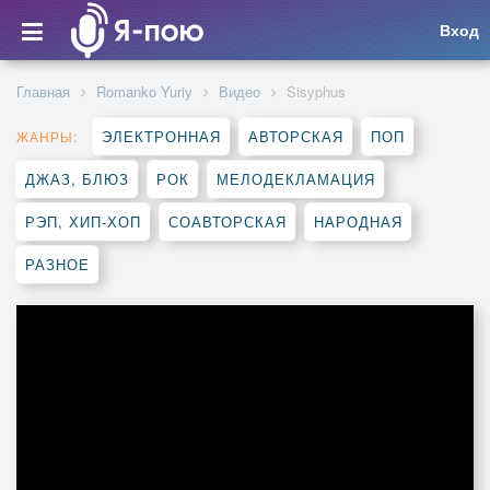
Вход
Главная
Romanko Yuriy
Видео
Sisyphus
ЭЛЕКТРОННАЯ
АВТОРСКАЯ
ПОП
ЖАНРЫ:
ДЖАЗ, БЛЮЗ
РОК
МЕЛОДЕКЛАМАЦИЯ
РЭП, ХИП-ХОП
СОАВТОРСКАЯ
НАРОДНАЯ
РАЗНОЕ