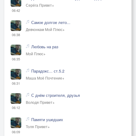
Серёга Привет+
06:42
Самое долгое лето...
Девчонкам Мой Плюс+
06:38
Любовь на раз
Мой Плюс+
06:35
Парадокс... ст.5.2
Маша Моё Почтение+
06:31
С днём строителя, друзья
Володя Привет+
06:12
Памяти ушедших
Толя Привет+
06:09