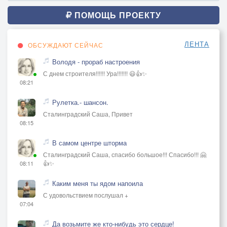
ПОМОЩЬ ПРОЕКТУ
ЛЕНТА
ОБСУЖДАЮТ СЕЙЧАС
Володя - прораб настроения
С днем строителя!!!!!! Ура!!!!!!! 😃👍✨
08:21
Рулетка.- шансон.
Сталинградский Саша, Привет
08:15
В самом центре шторма
Сталинградский Саша, спасибо большое!!! Спасибо!!! 🤗
👍✨
08:11
Каким меня ты ядом напоила
С удовольствием послушал +
07:04
Да возьмите же кто-нибудь это сердце!