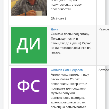
получается... в меру
способностей...
(Всё сам )
Дина
Разное
Обожаю песни под гитару.
Пою,пишу песни и
стихи,так,для души) Играю
на синтезаторе,немного на
гитаре.
Филипп Солнцедаров
Авторс
Автор-исполнитель, пишу
песни более 20 лет. С
появлением интернета и
программ для создания
музыки получил
возможность находить
аранжировщиков и с их
помощью записываться.