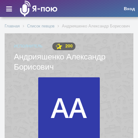
Вход
Главная
Список певцов
Андрияшенко Александр Борисович
200
ИСПОЛНИТЕЛЬ
Андрияшенко Александр
Борисович