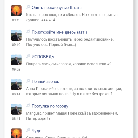
Опять пресловутые Штаты
Кто наворовался, те и сбегают. Но хочется верить в
лучшее. +++ +14
09:19
Приоткройте мне дверь (авт.)
Получилось восстановить через редактирование.
Получилось. Первый блин...)
09:10
ИСПОВЕДЬ
Понравилась, смысловая, хорошо исполнена.+2
09:02
Ночной звонок
Анна Р., спасибо за отзыв, за положительные эмоции,
которые оставила песня! Ну а как же без грехов?
08:41
Прогулка по городу
Mangust, привет Маша! Приезжай за вдохновением,
Питер ждёт! )
06:41
Чудо
Светлана, Саша, Володя спасибо!