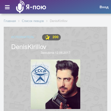
Вход
Главная
Список певцов
DenisKirillov
200
ИСПОЛНИТЕЛЬ
DenisKirillov
Заходила 12.06.2017