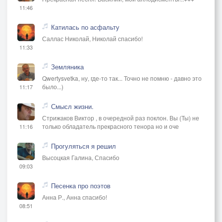
11:46
Катилась по асфальту
Саллас Николай, Николай спасибо!
11:33
Земляника
Qwertysvetka, ну, где-то так... Точно не помню - давно это
было...)
11:17
Смысл жизни.
Стрижаков Виктор , в очередной раз поклон. Вы (Ты) не
только обладатель прекрасного тенора но и оче
11:16
Прогуляться я решил
Высоцкая Галина, Спасибо
09:03
Песенка про поэтов
Анна Р., Анна спасибо!
08:51