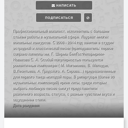
НАПИСАТЬ
ПОДПИСАТЬСЯ
Профессиональный вокалист, исполнитель с большим
стажем работы в музыкальной сфере. Лауреат многих
вокальных конкурсов. С 2006 - 2014 год занятия в студии
эстрадной и классической песни (преподаватель: первое
сопрано капеллы им. Г. Ширмы БелГосФилармрнии-
Новикова С. А. Особой популярностью пользуются
романтичные композиции ( М. Магомаева, В. Меладзе,
В.Леонтьева, А. Градского, А. Серова...) предназначенные
для первого танца молодой пары. В репертуаре (более 90
музыкальных композиций) яркие хиты, среди которых
выбрать любимую песню смогут представители
различного возраста, статуса, с разным чувством вкуса и
ощущением стиля.
Дата рождения