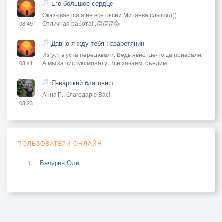
Его большое сердце
Оказывается я не все песни Митяева слышал((
Отличная работа! ,👏👏👏👍
08:49
Давно я жду тебя Назаретянин
Из уст в уста передавали, Ведь явно где-то да приврали,
А мы за чистую монету, Всё хаваем, съедим
08:41
Январский благовест
Анна Р., благодарю Вас!
08:23
ПОЛЬЗОВАТЕЛИ ОНЛАЙН
Бачурин Олег