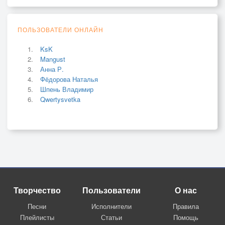
ПОЛЬЗОВАТЕЛИ ОНЛАЙН
KsK
Mangust
Анна Р.
Фёдорова Наталья
Шпень Владимир
Qwertysvetka
Творчество
Пользователи
О нас
Песни
Исполнители
Правила
Плейлисты
Статьи
Помощь