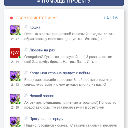
ПОМОЩЬ ПРОЕКТУ
ЛЕНТА
ОБСУЖДАЮТ СЕЙЧАС
Кошка
Песенка в ритме грациозной кошачьей походки. Кстати,
образ кошки у меня ассоциируется с блюзом.) +
21:47
Любовь на раз
OrangutanG,Гутёныш , послушай ещё 3 раза , а потом
ещё 2..и трубку брось .. На три.. Два. .. И ты п
21:44
Когда моя странна придет с войны
Владимир, спасибо за песню! В ней поётся о том, что
сейчас чувствуют и о чём думают многие из нас. О
21:43
Ночной звонок
Ах, эти воспоминания, приятные и грешные!) Почему-то
представилось, что эта песня звучит в советском
21:39
Прогулка по городу
Плавно готовимся к осени... С такими стихами и песнями