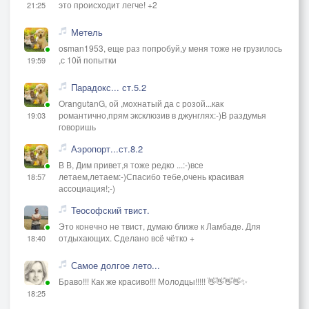
это происходит легче! +2
21:25
Метель
osman1953, еще раз попробуй,у меня тоже не грузилось
,с 10й попытки
19:59
Парадокс... ст.5.2
OrangutanG, ой ,мохнатый да с розой...как
романтично,прям эксклюзив в джунглях:-)В раздумья
19:03
говоришь
Аэропорт...ст.8.2
В В, Дим привет,я тоже редко ...:-)все
летаем,летаем:-)Спасибо тебе,очень красивая
18:57
ассоциация!;-)
Теософский твист.
Это конечно не твист, думаю ближе к Ламбаде. Для
отдыхающих. Сделано всё чётко +
18:40
Самое долгое лето...
Браво!!! Как же красиво!!! Молодцы!!!!! 👋👋👋👋✨
18:25