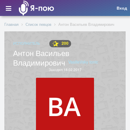
Вход
Главная
Список певцов
Антон Васильев Владимирович
200
ИСПОЛНИТЕЛЬ
Антон Васильев
Владимирович
VasilieVsky tonic
Заходил 18.02.2017