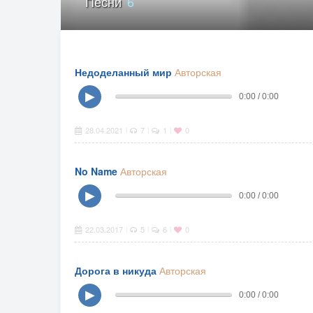
Песни
6
Недоделанный мир
Авторская
▶
0:00 / 0:00
28.04.2021
7
1
0
|
|
|
No Name
Авторская
▶
0:00 / 0:00
22.03.2017
5
6
0
|
|
|
Дорога в никуда
Авторская
▶
0:00 / 0:00