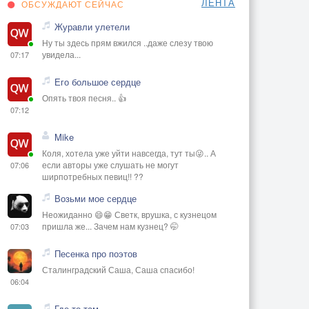
ЛЕНТА
ОБСУЖДАЮТ СЕЙЧАС
Журавли улетели
Ну ты здесь прям вжился ..даже слезу твою
увидела...
07:17
Его большое сердце
Опять твоя песня.. 👍
07:12
Mike
Коля, хотела уже уйти навсегда, тут ты😜.. А
если авторы уже слушать не могут
07:06
ширпотребных певиц!! ??
Возьми мое сердце
Неожиданно 😄😁 Светк, врушка, с кузнецом
пришла же... Зачем нам кузнец? 🤭
07:03
Песенка про поэтов
Сталинградский Саша, Саша спасибо!
06:04
Где то там