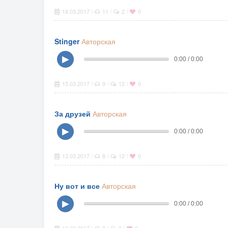
18.03.2017
11
2
0
|
|
|
Stinger
Авторская
▶
0:00 / 0:00
15.03.2017
9
12
0
|
|
|
За друзей
Авторская
▶
0:00 / 0:00
13.03.2017
8
12
0
|
|
|
Ну вот и все
Авторская
▶
0:00 / 0:00
|
|
|