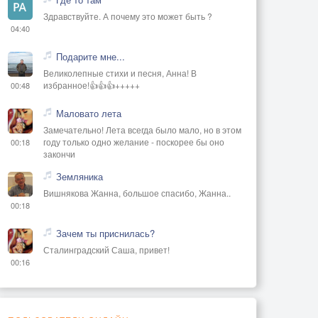
Здравствуйте. А почему это может быть ?
04:40
Подарите мне...
Великолепные стихи и песня, Анна! В
избранное!👍👍👍+++++
00:48
Маловато лета
Замечательно! Лета всегда было мало, но в этом
году только одно желание - поскорее бы оно
00:18
закончи
Земляника
Вишнякова Жанна, большое спасибо, Жанна..
00:18
Зачем ты приснилась?
Сталинградский Саша, привет!
00:16