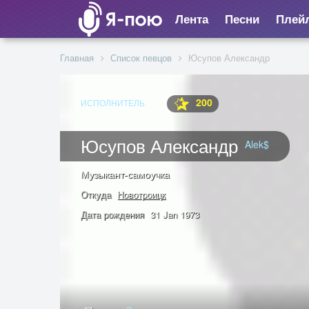
Лента
Песни
Плей
Главная
Список певцов
Юсупов Александр
200
ИСПОЛНИТЕЛЬ
Юсупов Александр
Alek$
Музыкант-самоучка
Откуда
Новотроицк
Дата рождения
31 Jan 1973