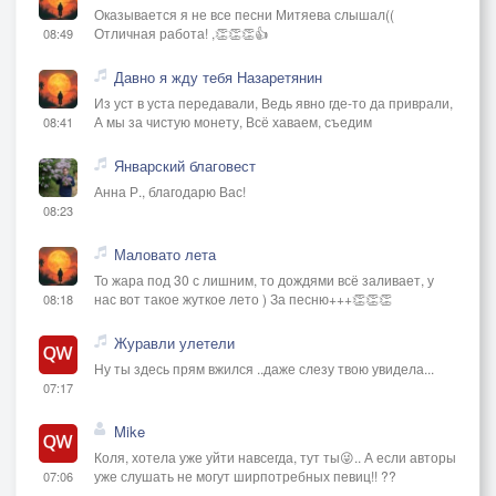
Оказывается я не все песни Митяева слышал((
Отличная работа! ,👏👏👏👍
08:49
Давно я жду тебя Назаретянин
Из уст в уста передавали, Ведь явно где-то да приврали,
А мы за чистую монету, Всё хаваем, съедим
08:41
Январский благовест
Анна Р., благодарю Вас!
08:23
Маловато лета
То жара под 30 с лишним, то дождями всё заливает, у
нас вот такое жуткое лето ) За песню+++👏👏👏
08:18
Журавли улетели
Ну ты здесь прям вжился ..даже слезу твою увидела...
07:17
Mike
Коля, хотела уже уйти навсегда, тут ты😜.. А если авторы
уже слушать не могут ширпотребных певиц!! ??
07:06