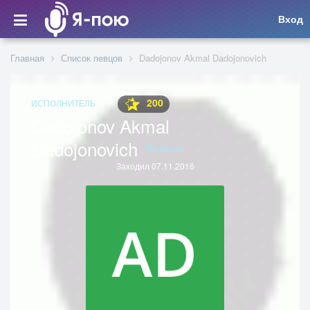
Вход
Главная
Список певцов
Dadojonov Akmal Dadojonovich
200
ИСПОЛНИТЕЛЬ
Dadojonov Akmal
Dadojonovich
Зелзеля
Заходил 07.11.2016