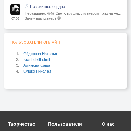
Возьми мое сердце
Неожиданно 😄😁 Светк, врушка, с кузнецом пришла же...
Зачем нам кузнец? 🤭
07:03
ПОЛЬЗОВАТЕЛИ ОНЛАЙН
Фёдорова Наталья
Kranhelvilhelmil
Алимова Саша
Сушко Николай
Творчество
Пользователи
О нас