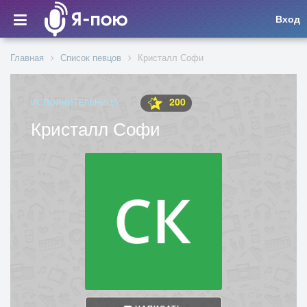
Вход
Главная
Список певцов
Кристалл Софи
200
ИСПОЛНИТЕЛЬНИЦА
Кристалл Софи