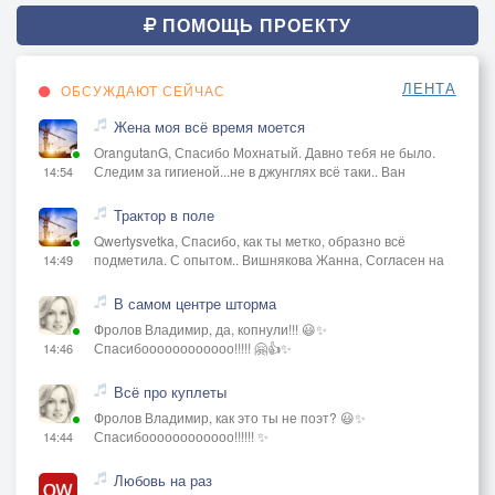
ПОМОЩЬ ПРОЕКТУ
ЛЕНТА
ОБСУЖДАЮТ СЕЙЧАС
Жена моя всё время моется
OrangutanG, Спасибо Мохнатый. Давно тебя не было.
Следим за гигиеной...не в джунглях всё таки.. Ван
14:54
Трактор в поле
Qwertysvetka, Спасибо, как ты метко, образно всё
подметила. С опытом.. Вишнякова Жанна, Согласен на
14:49
В самом центре шторма
Фролов Владимир, да, копнули!!! 😃✨
Спасибоооооооооооо!!!!! 🤗👍✨
14:46
Всё про куплеты
Фролов Владимир, как это ты не поэт? 😃✨
Спасибоооооооооооо!!!!!! ✨
14:44
Любовь на раз