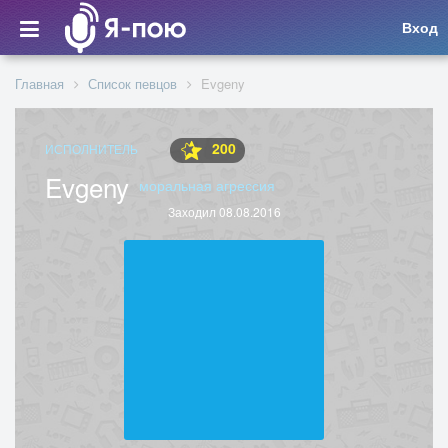
Вход
Главная
Список певцов
Evgeny
200
ИСПОЛНИТЕЛЬ
Evgeny
моральная агрессия
Заходил 08.08.2016