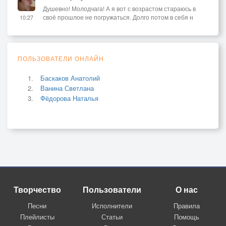
Душевно! Молодчага! А я вот с возрастом стараюсь в
своё прошлое не погружаться. Долго потом в себя н
10:27
ПОЛЬЗОВАТЕЛИ ОНЛАЙН
Баскаков Анатолий
Ванина Светлана
Фёдорова Наталья
Творчество
Пользователи
О нас
Песни
Исполнители
Правила
Плейлисты
Статьи
Помощь