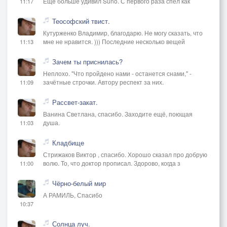
Ещё больше удивил Suno. С первого раза спел как
11:17
Теософский твист.
Кутурженко Владимир, благодарю. Не могу сказать, что
мне не нравится. ))) Последние несколько вещей
11:13
Зачем ты приснилась?
Неплохо. "Что пройдено нами - останется снами," -
зачётные строчки. Автору респект за них.
11:09
Рассвет-закат.
Ванина Светлана, спасибо. Заходите ещё, поющая
душа.
11:03
Кладбище
Стрижаков Виктор , спасибо. Хорошо сказал про добрую
волю. То, что доктор прописал. Здорово, когда з
11:00
Чёрно-белый мир
А РАМИЛЬ, Спасибо
10:37
Солнца луч.