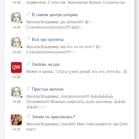
подметила. С опытом.. Вишнякова Жанна, Согласен на
14:49
В самом центре шторма
Фролов Владимир, да, копнули!!! 😃✨
Спасибоооооооооооо!!!!! 🤗👍✨
14:46
Всё про куплеты
Фролов Владимир, как это ты не поэт? 😃✨
Спасибоооооооооооо!!!!!! ✨
14:44
Любовь на раз
Может и хрюка.. 🙄🤔ты у него узнай, кто это, хотя бы.. 😜
14:38
Простые мелочи
Фролов Владимир, спасибоооооо!!!! 👍👍👍👍👍👍
Отправила!!!! Можешь сократить, если захочешь. 👍👍👍
14:38
👍👍👍✨✨✨
Зачем ты приснилась?
Фролов Владимир, спасибо! Мне тоже нравится, как Олег
поет!
14:37