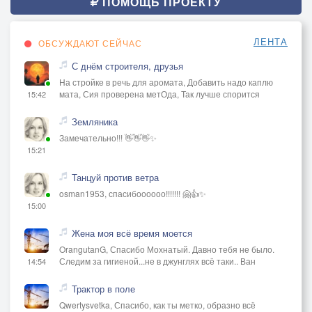
ПОМОЩЬ ПРОЕКТУ
ЛЕНТА
ОБСУЖДАЮТ СЕЙЧАС
С днём строителя, друзья
На стройке в речь для аромата, Добавить надо каплю
мата, Сия проверена метОда, Так лучше спорится
15:42
Земляника
Замечательно!!! 👋👋👋✨
15:21
Танцуй против ветра
osman1953, спасибоооооо!!!!!!! 🤗👍✨
15:00
Жена моя всё время моется
OrangutanG, Спасибо Мохнатый. Давно тебя не было.
Следим за гигиеной...не в джунглях всё таки.. Ван
14:54
Трактор в поле
Qwertysvetka, Спасибо, как ты метко, образно всё