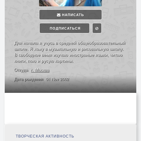
НАПИСАТЬ
ПОДПИСАТЬСЯ
Для начала я учусь в средней общеобразовательный
школе. Я хожу в музыкальную и рисовальную школу.
В свободное вемя изучаю иностраные языки, читаю
книги, пою и русую картины.
Откуда
г. Москва
Дата рождения
01 Nov 2002
ТВОРЧЕСКАЯ АКТИВНОСТЬ