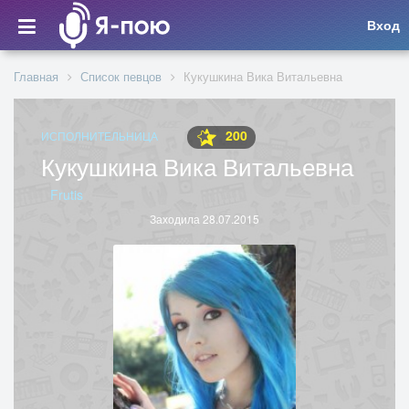
Вход
Главная
Список певцов
Кукушкина Вика Витальевна
200
ИСПОЛНИТЕЛЬНИЦА
Кукушкина Вика Витальевна
Frutis
Заходила 28.07.2015