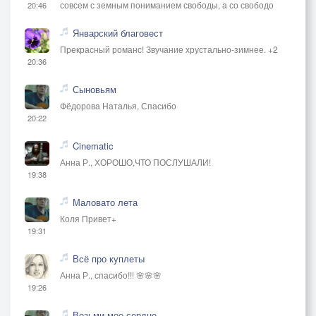
совсем с земным пониманием свободы, а со свободо
20:46
Январский благовест
Прекрасный романс! Звучание хрустально-зимнее. +2
20:36
Сыновьям
Фёдорова Наталья, Спасибо
20:22
Cinematic
Анна Р., ХОРОШО,ЧТО ПОСЛУШАЛИ!
19:38
Маловато лета
Коля Привет+
19:31
Всё про куплеты
Анна Р., спасибо!!! 🌸🌸🌸
19:26
Возьми мое сердце