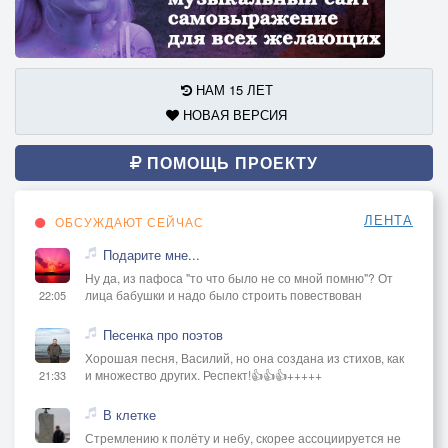
НАМ 15 ЛЕТ
НОВАЯ ВЕРСИЯ
ПОМОЩЬ ПРОЕКТУ
ЛЕНТА
ОБСУЖДАЮТ СЕЙЧАС
Подарите мне...
Ну да, из пафоса "то что было не со мной помню"? От
лица бабушки и надо было строить повествован
22:05
Песенка про поэтов
Хорошая песня, Василий, но она создана из стихов, как
и множество других. Респект!👍👍👍+++++
21:33
В клетке
Стремлению к полёту и небу, скорее ассоциируется не