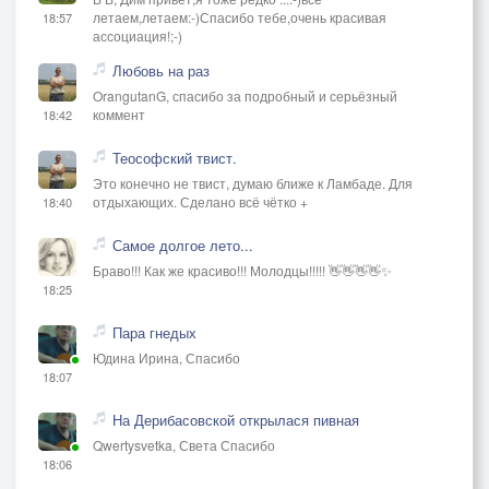
летаем,летаем:-)Спасибо тебе,очень красивая
18:57
ассоциация!;-)
Любовь на раз
OrangutanG, спасибо за подробный и серьёзный
коммент
18:42
Теософский твист.
Это конечно не твист, думаю ближе к Ламбаде. Для
отдыхающих. Сделано всё чётко +
18:40
Самое долгое лето...
Браво!!! Как же красиво!!! Молодцы!!!!! 👋👋👋👋✨
18:25
Пара гнедых
Юдина Ирина, Спасибо
18:07
На Дерибасовской открылася пивная
Qwertysvetka, Света Спасибо
18:06