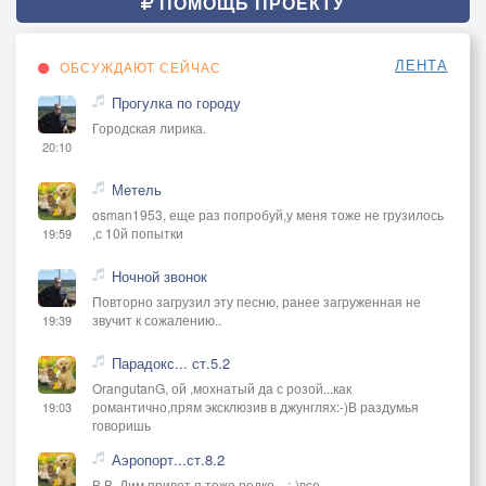
ПОМОЩЬ ПРОЕКТУ
ЛЕНТА
ОБСУЖДАЮТ СЕЙЧАС
Прогулка по городу
Городская лирика.
20:10
Метель
osman1953, еще раз попробуй,у меня тоже не грузилось
,с 10й попытки
19:59
Ночной звонок
Повторно загрузил эту песню, ранее загруженная не
звучит к сожалению..
19:39
Парадокс... ст.5.2
OrangutanG, ой ,мохнатый да с розой...как
романтично,прям эксклюзив в джунглях:-)В раздумья
19:03
говоришь
Аэропорт...ст.8.2
В В, Дим привет,я тоже редко ...:-)все