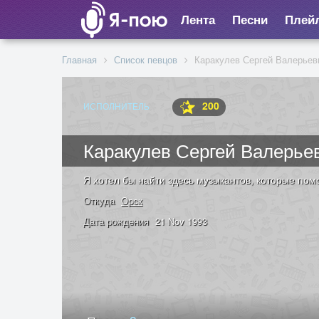
Лента
Песни
Плей
Главная
Список певцов
Каракулев Сергей Валерьев
200
ИСПОЛНИТЕЛЬ
Каракулев Сергей Валерье
Я хотел бы найти здесь музыкантов, которые пом
Откуда
Орск
Дата рождения
21 Nov 1993