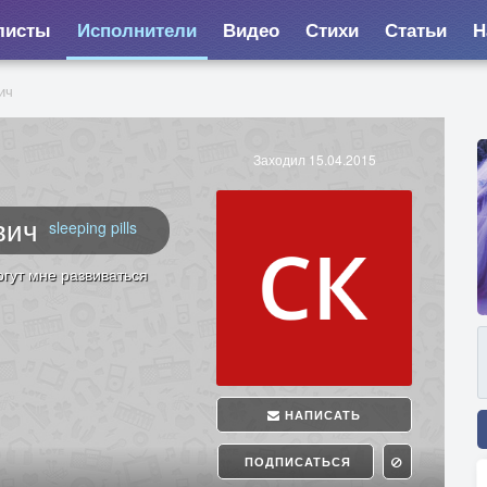
листы
Исполнители
Видео
Стихи
Статьи
Н
ич
Заходил 15.04.2015
вич
sleeping pills
огут мне развиваться
НАПИСАТЬ
ПОДПИСАТЬСЯ