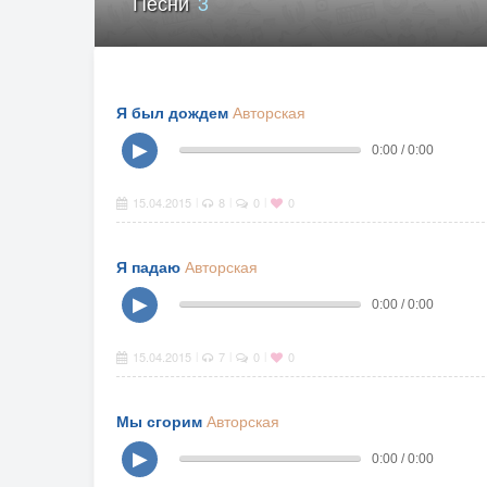
Песни
3
Я был дождем
Авторская
▶
0:00 / 0:00
15.04.2015
8
0
0
|
|
|
Я падаю
Авторская
▶
0:00 / 0:00
15.04.2015
7
0
0
|
|
|
Мы сгорим
Авторская
▶
0:00 / 0:00