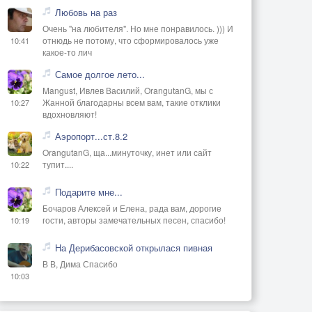
Любовь на раз
Очень "на любителя". Но мне понравилось. ))) И
отнюдь не потому, что сформировалось уже
10:41
какое-то лич
Самое долгое лето...
Mangust, Ивлев Василий, OrangutanG, мы с
Жанной благодарны всем вам, такие отклики
10:27
вдохновляют!
Аэропорт...ст.8.2
OrangutanG, ща...минуточку, инет или сайт
тупит....
10:22
Подарите мне...
Бочаров Алексей и Елена, рада вам, дорогие
гости, авторы замечательных песен, спасибо!
10:19
На Дерибасовской открылася пивная
В В, Дима Спасибо
10:03