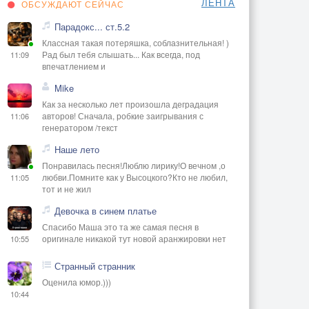
ЛЕНТА
ОБСУЖДАЮТ СЕЙЧАС
Парадокс... ст.5.2
Классная такая потеряшка, соблазнительная! )
Рад был тебя слышать... Как всегда, под
11:09
впечатлением и
Mike
Как за несколько лет произошла деградация
авторов! Сначала, робкие заигрывания с
11:06
генератором /текст
Наше лето
Понравилась песня!Люблю лирику!О вечном ,о
любви.Помните как у Высоцкого?Кто не любил,
11:05
тот и не жил
Девочка в синем платье
Спасибо Маша это та же самая песня в
оригинале никакой тут новой аранжировки нет
10:55
Странный странник
Оценила юмор.)))
10:44