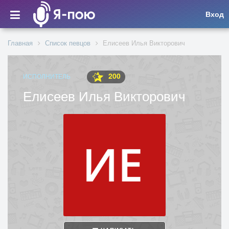
Вход
Главная
Список певцов
Елисеев Илья Викторович
200
ИСПОЛНИТЕЛЬ
Елисеев Илья Викторович