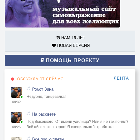
НАМ 15 ЛЕТ
НОВАЯ ВЕРСИЯ
ПОМОЩЬ ПРОЕКТУ
ЛЕНТА
ОБСУЖДАЮТ СЕЙЧАС
Робот Зина
Недурно, танцевалка!
09:32
На рассвете
Под Высоцкого. От имени удилища? Или я не так понял?
Всё абсолютно верно! Я специально "отработал
09:26
Всё про куплеты