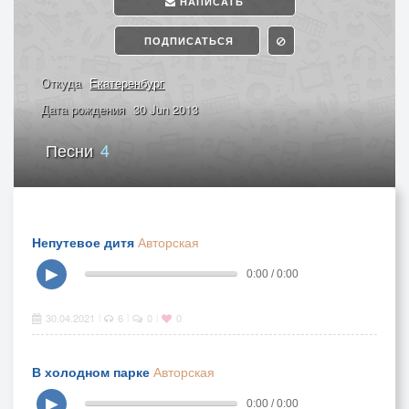
НАПИСАТЬ
ПОДПИСАТЬСЯ
Откуда
Екатеренбург
Дата рождения
30 Jun 2013
Песни
4
Непутевое дитя
Авторская
▶
0:00 / 0:00
30.04.2021
6
0
0
|
|
|
В холодном парке
Авторская
▶
0:00 / 0:00