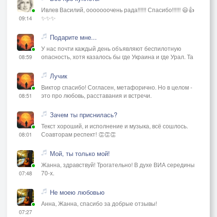
Ивлев Василий, ооооооочень рада!!!!!! Спасибо!!!!!! 😃👍
✨✨✨
09:14
Подарите мне...
У нас почти каждый день объявляют беспилотную
опасность, хотя казалось бы где Украина и где Урал. Та
08:59
Лучик
Виктор спасибо! Согласен, метафорично. Но в целом -
это про любовь, расставания и встречи.
08:51
Зачем ты приснилась?
Текст хороший, и исполнение и музыка, всё сошлось.
Соавторам респект! 👏👏👏
08:01
Мой, ты только мой!
Жанна, здравствуй! Трогательно! В духе ВИА середины
70-х.
07:48
Не моею любовью
Анна, Жанна, спасибо за добрые отзывы!
07:27