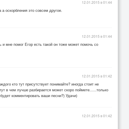
12.01.2015 в 01:44
а а оскорбления это совсем другое.
12.01.2015 в 01:44
 и мне помог Егор есть такой он тоже может помочь со
12.01.2015 в 01:42
аждого кто тут присутствует понимайте? иногда стоит не
 тут в чем лучше разбирается может скоро поймете......только
да будет комментировать ваши песни?) Удачи)
12.01.2015 в 01:42