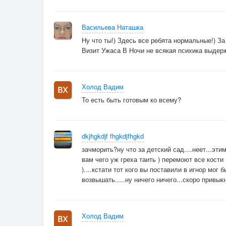
Васильева Наташка
Ну что ты!) Здесь все ребята нормальные!) З
Визит Ужаса В Ночи не всякая психика выдерж
Холод Вадим
То есть быть готовым ко всему?
dkjhgkdjf fhgkdjfhgkd
зачморить?ну что за детский сад....неет...эти
вам чего уж греха таить ) перемоют все кости 
)....кстати тот кого вы поставили в игнор мог 
возвышать.....ну ничего ничего...скоро привык
Холод Вадим