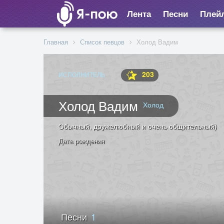
Лента
Песни
Плей
Главная
Список певцов
Холод Вадим
203
ИСПОЛНИТЕЛЬ
Холод Вадим
Холод
Обычный, дружелюбный и очень общительный)
Дата рождения
Песни
1