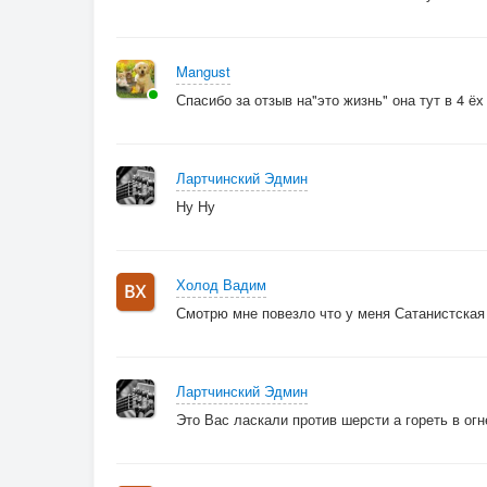
Mangust
Спасибо за отзыв на"это жизнь" она тут в 4 ёх
Лартчинский Эдмин
Ну Ну
Холод Вадим
Смотрю мне повезло что у меня Сатанистская
Лартчинский Эдмин
Это Вас ласкали против шерсти а гореть в ог