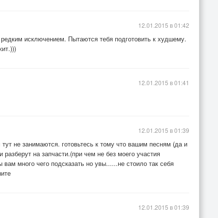
12.01.2015 в 01:42
а редким исключением. Пытаются тебя подготовить к худшему.
ит.)))
12.01.2015 в 01:41
12.01.2015 в 01:39
м тут не занимаются. готовьтесь к тому что вашим песням (да и
и разберут на запчасти.(при чем не без моего участия
бы вам много чего подсказать но увы......не стоило так себя
ните
12.01.2015 в 01:39