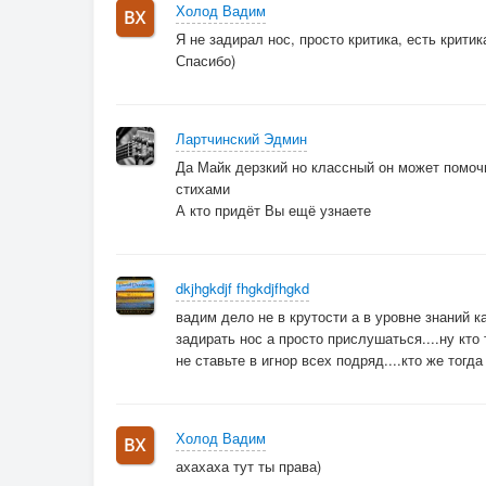
Холод Вадим
Я не задирал нос, просто критика, есть критик
Спасибо)
Лартчинский Эдмин
Да Майк дерзкий но классный он может помочь
стихами
А кто придёт Вы ещё узнаете
dkjhgkdjf fhgkdjfhgkd
вадим дело не в крутости а в уровне знаний к
задирать нос а просто прислушаться....ну кто
не ставьте в игнор всех подряд....кто же тог
Холод Вадим
ахахаха тут ты права)