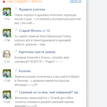
ЛЕНТА
ОБСУЖДАЮТ СЕЙЧАС
Журавли улетели
Очень хорошо и душевно исполнил хорошую
песню Саша - с отличной и интересной работой
17:57
вас с Костей! +
Старый Мотель ст.12
Ах, какой славный блюз Машенька! Очень
хорошо всё в твоей душевной и красивой
17:36
работе, дорогая – нам
Картотека чувств (новое)
Бочаров Алексей и Елена , спасибо вам
огромное!!! 😍😍💛💛✨ Рады!!! ✨✨✨
17:31
Колечко
Замечательная получилась у вас работа Марат
и Леночка - с удовольствием послушали,
17:28
молодцы! +++))!!!
Суженый ли ты мне, мой избранный? (акустика)
Жанночка, ваша работа с Тёзкой достойна
теплоты отклика и доброй хорошей оценки,
17:20
дорогие! ++++))!!