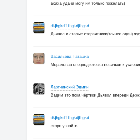
ахаха удачи могу им только пожелать)
dkjhgkdjf fhgkdjfhgkd
Дьявол и старые стервятники(точнее один) жд
Васильева Наташка
Моральная спецподготовка новичков к условиям
Лартчинский Эдмин
Вадим это пока чёртики Дьявол впереди Держ
dkjhgkdjf fhgkdjfhgkd
скоро узнайте.