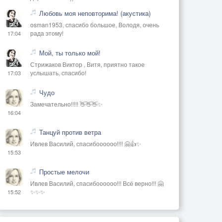
Любовь моя неповторима! (акустика)
osman1953, спасибо большое, Володя, очень
рада этому!
17:04
Мой, ты только мой!
Стрижаков Виктор , Витя, приятно такое
услышать, спасибо!
17:03
Чудо
Замечательно!!!!! 👋👋👋✨
16:04
Танцуй против ветра
Ивлев Василий, спасибоооооо!!!! 🤗👍✨
15:53
Простые мелочи
Ивлев Василий, спасибоооооо!!! Всё верно!!! 🤗
✨✨✨
15:52