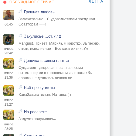
ЛЕНТА
ОБСУЖДАЮТ СЕЙЧАС
Грешная любовь
Замечательно!.. С удовольствием послушал...
Соавторам +++!
00:45
Закулисье ...ст.7.12
Mangust. Привет, Мария). Я коротко. За песню,
стихи, исполнение + Всё как в жизни. Ум
вчера
23:42
Девочка в синем платье
Фундамент-дворовая песня со всеми
вытекающими в хорошем смысле,какие бы
вчера
23:36
аранжи не делались основа ос
Всё про куплеты
ХаваЗажигательно Наташа:-)+
вчера
23:27
На рассвете
Задумка получилась+
вчера
23:25
Солнца луч.