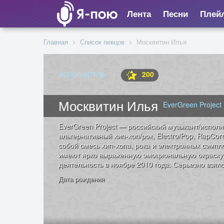
Лента
Песни
Плей
Главная
Список певцов
Москвитин Илья
200
ИСПОЛНИТЕЛЬ
Москвитин Илья
EverGreen Project
EverGreen Project — российский музыкант/исполни
альтернативный хип-хоп/рок, Electro/Pop, RapCor
собой смесь хип-хопа, рока и электронных сэмплов
имеют ярко выраженную эмоциональную окраску
деятельность в ноябре 2010 года. Серьезно взялс
Дата рождения