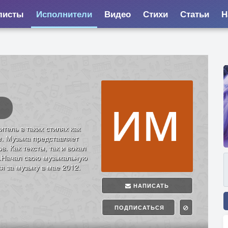
листы
Исполнители
Видео
Стихи
Статьи
Н
тель в таких стилях как
e. Музыка представляет
. Как тексты, так и вокал
.Начал свою музыкальную
я за музыку в мае 2012.
НАПИСАТЬ
ПОДПИСАТЬСЯ