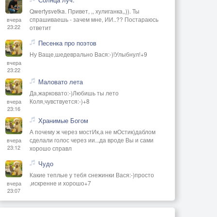
Qwertysvetka. Привет, ,, хулиганка,,)). Ты
спрашиваешь - зачем мне, ИИ..?? Постараюсь
вчера
23:22
ответит
Песенка про поэтов
Ну Ваще,шедеврально Вася:-)!Улыбнул!+9
вчера
23:22
Маловато лета
Да,жарковато:-)Любишь ты лето
Коля,чувствуется:-)+8
вчера
23:16
Хранимые Богом
А почему ж через мостИк,а не мОстик)даблом
сделали голос через ии...да вроде Вы и сами
вчера
23:12
хорошо справл
Чудо
Какие теплые у тебя снежинки Вася:-)просто
,искренне и хорошо+7
вчера
23:07