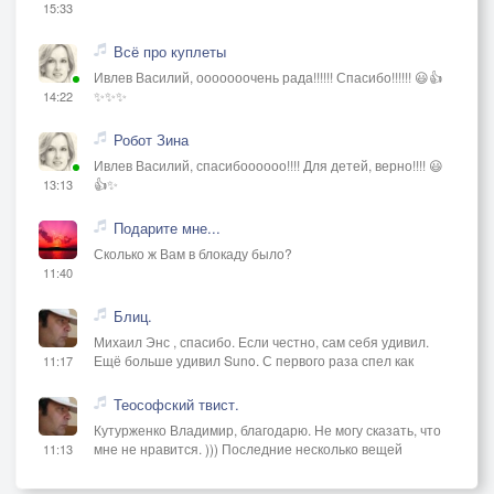
15:33
Всё про куплеты
Ивлев Василий, ооооооочень рада!!!!!! Спасибо!!!!!! 😃👍
✨✨✨
14:22
Робот Зина
Ивлев Василий, спасибоооооо!!!! Для детей, верно!!!! 😃
👍✨
13:13
Подарите мне...
Сколько ж Вам в блокаду было?
11:40
Блиц.
Михаил Энс , спасибо. Если честно, сам себя удивил.
Ещё больше удивил Suno. С первого раза спел как
11:17
Теософский твист.
Кутурженко Владимир, благодарю. Не могу сказать, что
мне не нравится. ))) Последние несколько вещей
11:13