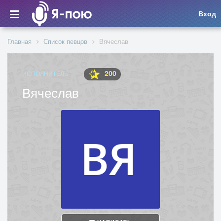
Вход
Главная
Список певцов
Вячеслав
200
ИСПОЛНИТЕЛЬ
Вячеслав