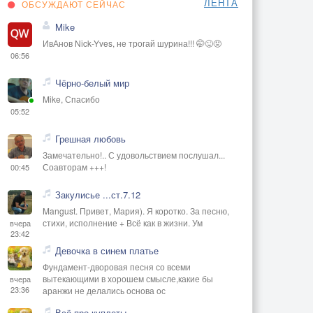
ЛЕНТА
ОБСУЖДАЮТ СЕЙЧАС
Mike
ИвАнов Nick-Yves, не трогай шурина!!! 🤭😜😡
06:56
Чёрно-белый мир
Mike, Спасибо
05:52
Грешная любовь
Замечательно!.. С удовольствием послушал...
Соавторам +++!
00:45
Закулисье ...ст.7.12
Mangust. Привет, Мария). Я коротко. За песню,
стихи, исполнение + Всё как в жизни. Ум
вчера
23:42
Девочка в синем платье
Фундамент-дворовая песня со всеми
вытекающими в хорошем смысле,какие бы
вчера
23:36
аранжи не делались основа ос
Всё про куплеты