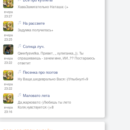
ХаваЗажигательно Наташа:-)+
вчера
23:27
На рассвете
Задумка получилась+
вчера
23:25
Солнца луч.
Qwertysvetka. Привет, ,, хулиганка,,)). Ты
спрашиваешь - зачем мне, ИИ..?? Постараюсь
вчера
23:22
ответит
Песенка про поэтов
Ну Ваще,шедеврально Вася:-)!Улыбнул!+9
вчера
23:22
Маловато лета
Да,жарковато:-)Любишь ты лето
Коля,чувствуется:-)+8
вчера
23:16