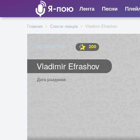
Лента
Песни
Плей
Главная
Список певцов
Vladimir Efrashov
200
ИСПОЛНИТЕЛЬ
Vladimir Efrashov
Дата рождения