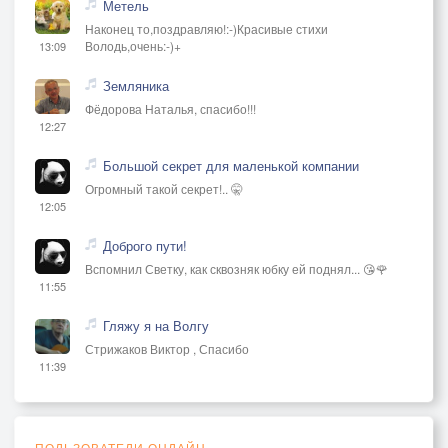
Метель
Наконец то,поздравляю!:-)Красивые стихи
Володь,очень:-)+
13:09
Земляника
Фёдорова Наталья, спасибо!!!
12:27
Большой секрет для маленькой компании
Огромный такой секрет!.. 🤫
12:05
Доброго пути!
Вспомнил Светку, как сквозняк юбку ей поднял... 😘🌹
11:55
Гляжу я на Волгу
Стрижаков Виктор , Спасибо
11:39
ПОЛЬЗОВАТЕЛИ ОНЛАЙН