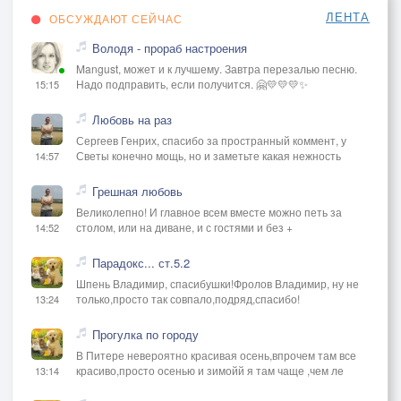
ЛЕНТА
ОБСУЖДАЮТ СЕЙЧАС
Володя - прораб настроения
Mangust, может и к лучшему. Завтра перезалью песню.
Надо подправить, если получится. 🤗💛💛💛✨
15:15
Любовь на раз
Сергеев Генрих, спасибо за пространный коммент, у
Светы конечно мощь, но и заметьте какая нежность
14:57
Грешная любовь
Великолепно! И главное всем вместе можно петь за
столом, или на диване, и с гостями и без +
14:52
Парадокс... ст.5.2
Шпень Владимир, спасибушки!Фролов Владимир, ну не
только,просто так совпало,подряд,спасибо!
13:24
Прогулка по городу
В Питере невероятно красивая осень,впрочем там все
красиво,просто осенью и зимойй я там чаще ,чем ле
13:14