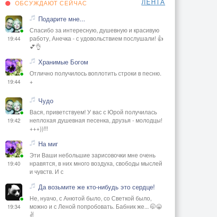
ЛЕНТА
ОБСУЖДАЮТ СЕЙЧАС
Подарите мне...
Спасибо за интересную, душевную и красивую
работу, Анечка - с удовольствием послушали! 👍
19:44
💕👌
Хранимые Богом
Отлично получилось воплотить строки в песню.
+
19:44
Чудо
Вася, приветствуем! У вас с Юрой получилась
неплохая душевная песенка, друзья - молодцы!
19:42
+++))!!!
На миг
Эти Ваши небольшие зарисовочки мне очень
нравятся, в них много воздуха, свободы мыслей
19:40
и чувств. И с
Да возьмите же кто-нибудь это сердце!
Не, нуачо, с Анютой было, со Светкой было,
можно и с Леной попробовать. Бабник же... 🤭😁
19:34
✌️