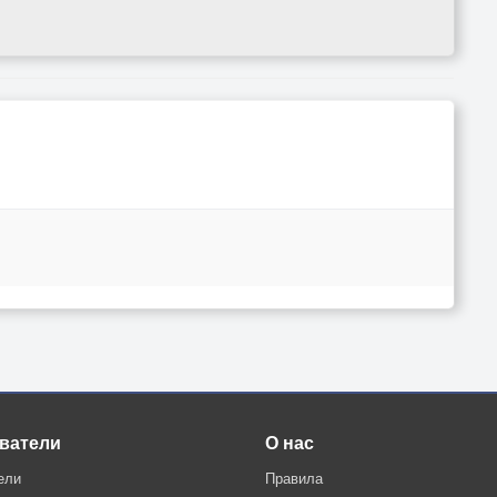
ватели
О нас
ели
Правила