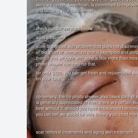
skincare center, faceofman, is committed to improvi
and building your confidence!
check out our services below:
acne treatment
acne is a global skin problem that does not discrim
or old, man or woman, no one is exempted and pim
then. if you struggle with acne a little more than mo
photo shower can help rid that.
for only $120, you can get fresh and rejuvenated skin
on your face.
conversely, the fm photo shower also takes care of e
is generally appreciated in men, there are certain bo
best without it. should you have imbalanced hormon
you can bet we would be able to help you. read mo
scar removal treatments and aging skin treatment