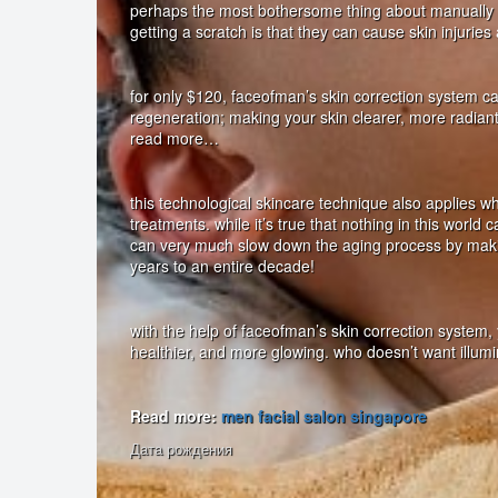
perhaps the most bothersome thing about manually ge
getting a scratch is that they can cause skin injuries
for only $120, faceofman’s skin correction system ca
regeneration; making your skin clearer, more radian
read more…
this technological skincare technique also applies w
treatments. while it’s true that nothing in this world
can very much slow down the aging process by maki
years to an entire decade!
with the help of faceofman’s skin correction system, 
healthier, and more glowing. who doesn’t want illumi
Read more:
men facial salon singapore
Дата рождения