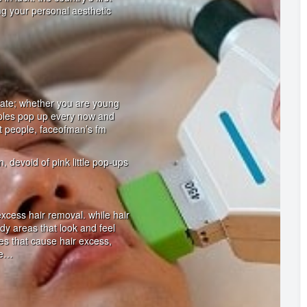
ng your personal aesthetic
inate; whether you are young
ples pop up every now and
st people, faceofman’s fm
, devoid of pink little pop-ups
xcess hair removal. while hair
dy areas that look and feel
es that cause hair excess,
re…