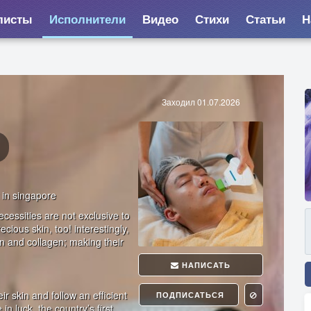
листы
Исполнители
Видео
Стихи
Статьи
Н
Заходил 01.07.2026
 in singapore
ecessities are not exclusive to
ious skin, too! interestingly,
n and collagen; making their
НАПИСАТЬ
heir skin and follow an efficient
ПОДПИСАТЬСЯ
in luck. the country’s first