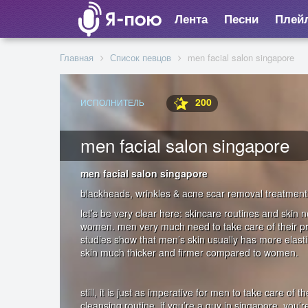
Лента
Песни
Плей
Главная
Список певцов
men facial salon singapore
200
ИСПОЛНИТЕЛЬ
men facial salon singapore
men facial salon singapore
blackheads, wrinkles & acne scar removal treatment
let’s be very clear here: skincare routines and skin n
women. men very much need to take care of their prec
studies show that men’s skin usually has more elasti
skin much thicker and firmer compared to women.
still, it is just as imperative for men to take care of t
cleansing routine. if you’re a guy in singapore, you’re 