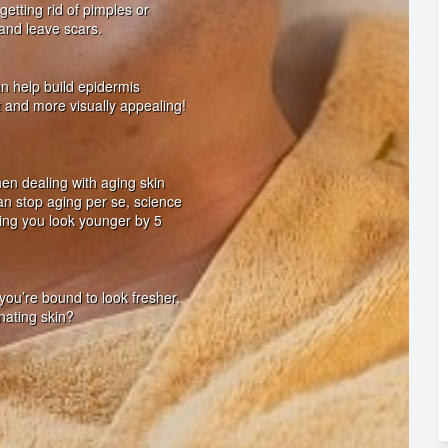
tting rid of pimples or
 and leave scars.
n help build epidermis
t and more visually appealing!
hen dealing with aging skin
 can stop aging per se, science
ng you look younger by 5
you’re bound to look fresher,
nating skin?