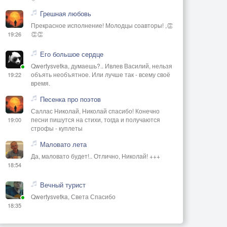
Грешная любовь
Прекрасное исполнение! Молодцы соавторы! ,👏
👏👏
19:26
Его большое сердце
Qwertysvetka, думаешь?.. Ивлев Василий, нельзя
объять необъятное. Или лучше так - всему своё
19:22
время.
Песенка про поэтов
Саллас Николай, Николай спасибо! Конечно
песни пишутся на стихи, тогда и получаются
19:00
строфы - куплеты
Маловато лета
Да, маловато будет!.. Отлично, Николай! +++
18:54
Вечный турист
Qwertysvetka, Света Спасибо
18:35