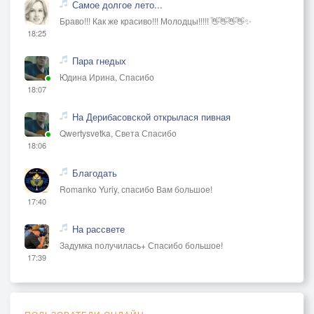
Самое долгое лето...
Браво!!! Как же красиво!!! Молодцы!!!!! 👋👋👋👋✨
18:25
Пара гнедых
Юдина Ирина, Спасибо
18:07
На Дерибасовской открылася пивная
Qwertysvetka, Света Спасибо
18:06
Благодать
Romanko Yuriy, спасибо Вам большое!
17:40
На рассвете
Задумка получилась+ Спасибо большое!
17:39