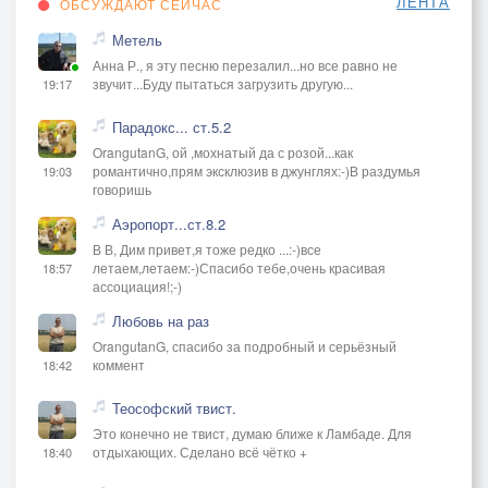
ЛЕНТА
ОБСУЖДАЮТ СЕЙЧАС
Метель
Анна Р., я эту песню перезалил...но все равно не
звучит...Буду пытаться загрузить другую...
19:17
Парадокс... ст.5.2
OrangutanG, ой ,мохнатый да с розой...как
романтично,прям эксклюзив в джунглях:-)В раздумья
19:03
говоришь
Аэропорт...ст.8.2
В В, Дим привет,я тоже редко ...:-)все
летаем,летаем:-)Спасибо тебе,очень красивая
18:57
ассоциация!;-)
Любовь на раз
OrangutanG, спасибо за подробный и серьёзный
коммент
18:42
Теософский твист.
Это конечно не твист, думаю ближе к Ламбаде. Для
отдыхающих. Сделано всё чётко +
18:40