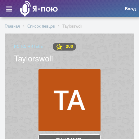
Вход
Главная
Список певцов
Taylorswoli
200
ИСПОЛНИТЕЛЬ
Taylorswoli