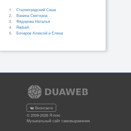
Сталинградский Саша
Ванина Светлана
Фёдорова Наталья
Radush
Бочаров Алексей и Елена
Вконтакте
© 2009-2026 Я-пою
Музыкальный сайт самовыражения