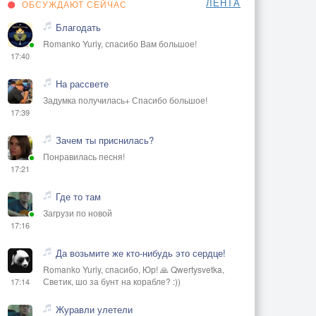
ЛЕНТА
ОБСУЖДАЮТ СЕЙЧАС
Благодать
Romanko Yuriy, спасибо Вам большое!
17:40
На рассвете
Задумка получилась+ Спасибо большое!
17:39
Зачем ты приснилась?
Понравилась песня!
17:21
Где то там
Загрузи по новой
17:16
Да возьмите же кто-нибудь это сердце!
Romanko Yuriy, спасибо, Юр! 🙏 Qwertysvetka,
Светик, шо за бунт на корабле? :))
17:14
Журавли улетели