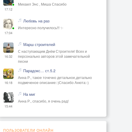
Михаил Энс , Миша Спасибо
17:12
Любовь на раз
Интересно получилось!!! ✨
17:04
Марш строителей
С наступающим Днём Строителя! Всех и
персонально авторов этой замечательной
16:32
песни
Парадокс... ст.5.2
Анна Р., такое точечно детальное,детально
подмеченое описание:-)Спасибо Анюта:-)
16:18
На миг
Анна Р., спасибо, я очень рад!
15:44
ПОЛЬЗОВАТЕЛИ ОНЛАЙН