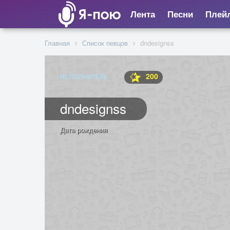
Лента
Песни
Плей
Главная
Список певцов
dndesignss
200
ИСПОЛНИТЕЛЬ
dndesignss
Дата рождения