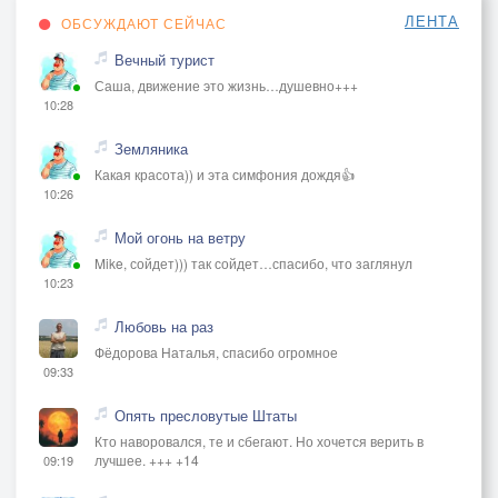
ЛЕНТА
ОБСУЖДАЮТ СЕЙЧАС
Вечный турист
Саша, движение это жизнь…душевно+++
10:28
Земляника
Какая красота)) и эта симфония дождя👍
10:26
Мой огонь на ветру
Mike, сойдет))) так сойдет…спасибо, что заглянул
10:23
Любовь на раз
Фёдорова Наталья, спасибо огромное
09:33
Опять пресловутые Штаты
Кто наворовался, те и сбегают. Но хочется верить в
лучшее. +++ +14
09:19