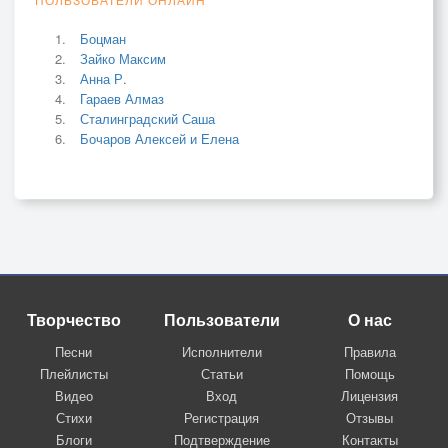
Боцман
Зайко Максим
Анна Р.
Гараев Алмаз
Сталинградский Саша
Бочаров Алексей и Елена
Творчество
Пользователи
О нас
Песни
Исполнители
Правила
Плейлисты
Статьи
Помощь
Видео
Вход
Лицензия
Стихи
Регистрация
Отзывы
Блоги
Подтверждение
Контакты