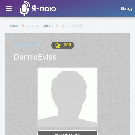
Вход
Главная
Список певцов
DennisEvisk
200
ИСПОЛНИТЕЛЬ
DennisEvisk