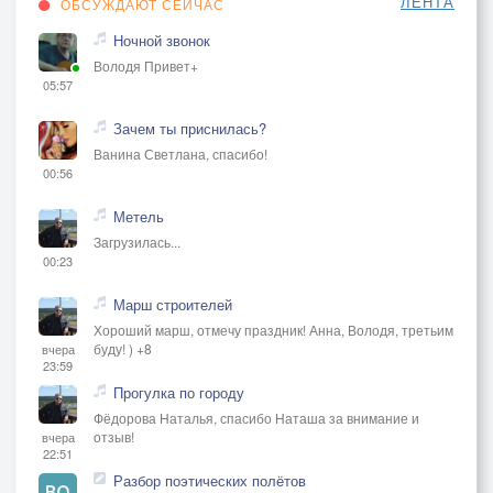
ЛЕНТА
ОБСУЖДАЮТ СЕЙЧАС
Ночной звонок
Володя Привет+
05:57
Зачем ты приснилась?
Ванина Светлана, спасибо!
00:56
Метель
Загрузилась...
00:23
Марш строителей
Хороший марш, отмечу праздник! Анна, Володя, третьим
буду! ) +8
вчера
23:59
Прогулка по городу
Фёдорова Наталья, спасибо Наташа за внимание и
отзыв!
вчера
22:51
Разбор поэтических полётов