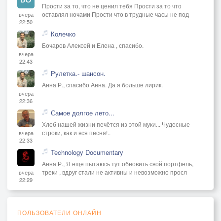
Прости за то, что не ценил тебя Прости за то что
оставлял ночами Прости что в трудные часы не под
вчера
22:50
Колечко
Бочаров Алексей и Елена , спасибо.
вчера
22:43
Рулетка.- шансон.
Анна Р., спасибо Анна. Да я больше лирик.
вчера
22:36
Самое долгое лето...
Хлеб нашей жизни печётся из этой муки... Чудесные
строки, как и вся песня!..
вчера
22:33
Technology Documentary
Анна Р., Я еще пытаюсь тут обновить свой портфель,
треки , вдруг стали не активны и невозможно просл
вчера
22:29
ПОЛЬЗОВАТЕЛИ ОНЛАЙН